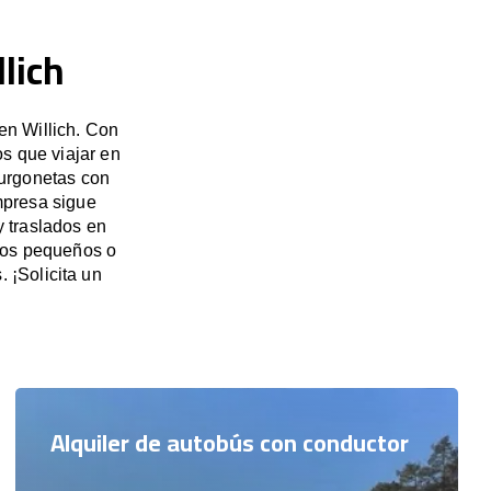
lich
en Willich. Con
s que viajar en
furgonetas con
mpresa sigue
y traslados en
upos pequeños o
 ¡Solicita un
Alquiler de autobús con conductor