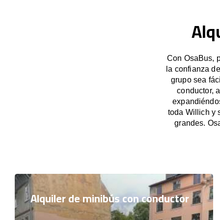
Alq
Con OsaBus, po
la confianza d
grupo sea fác
conductor, 
expandiéndose
toda Willich y
grandes. Osa
Alquiler de minibús con conductor