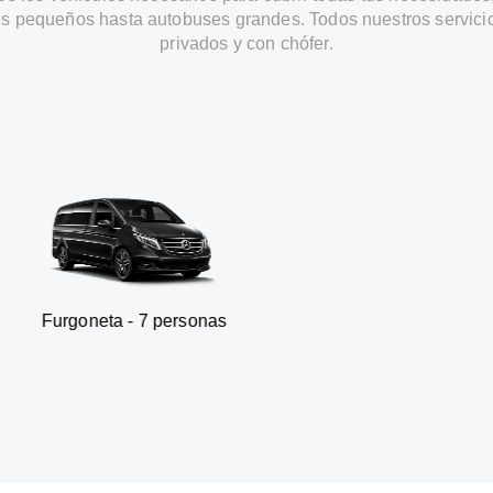
s pequeños hasta autobuses grandes. Todos nuestros servici
privados y con chófer.
 7 personas
SUV - 3 pe