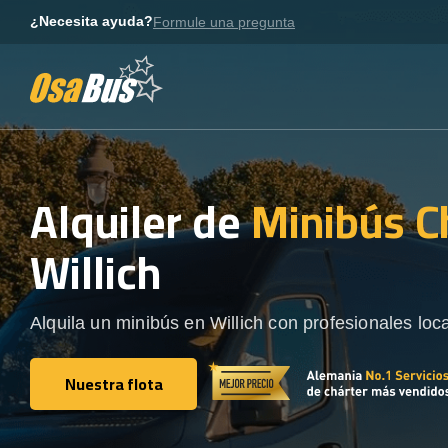
Skip
¿Necesita ayuda?
Formule una pregunta
to
content
Alquiler de
Minibús C
Willich
Alquila un minibús en Willich con profesionales loca
Nuestra flota
Nuestra flota