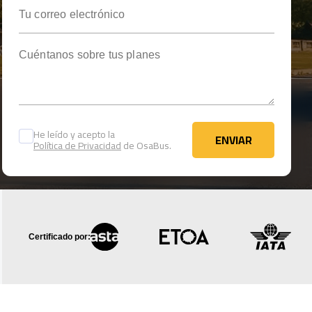
Tu correo electrónico
Cuéntanos sobre tus planes
He leído y acepto la
ENVIAR
Política de Privacidad
de OsaBus.
ENVIAR
Certificado por: