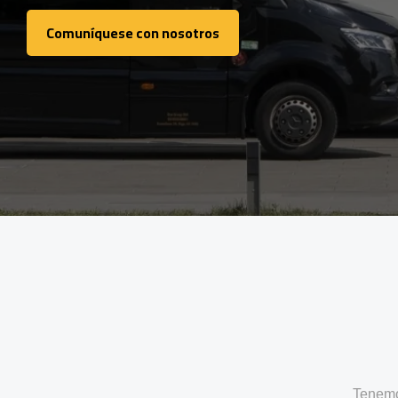
Comuníquese con nosotros
Comuníquese con nosotros
Tenemo