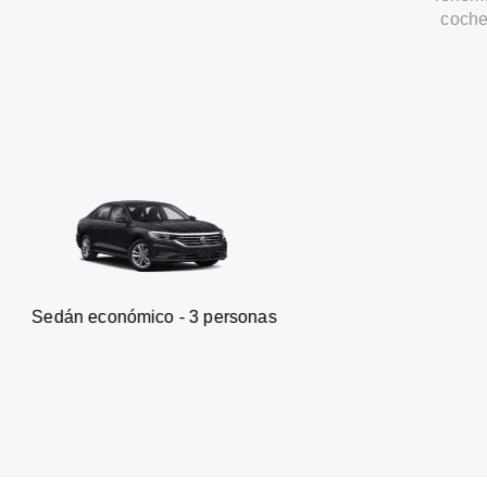
coche
mico - 3 personas
Furgoneta -