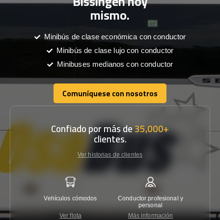
Bissingen hoy
mismo.
Minibús de clase económica con conductor
Minibús de clase lujo con conductor
Minibuses medianos con conductor
Comuníquese con nosotros
Comuníquese con nosotros
Confiado por más de
35,000+
clientes.
Ver historias de clientes
Vehículos cómodos
Conductor profesional y
Garantí
personal
Ver flota
Más información
Co