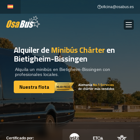
Skip
oficina@osabus.es
to
content
Alquiler de
Minibús Chárter
en
Show dropdown
ALQUILER DE AUTOCARES
Bietigheim-Bissingen
Show dropdown
DESTINOS
Alquila un minibús en Bietigheim-Bissingen con
profesionales locales.
Nuestra flota
Show dropdown
RECORRIDAS
Nuestra flota
FLOTA
CONTÁCTENOS
CONTÁCTENOS
Certificado por: