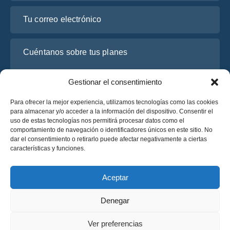
Tu correo electrónico
Cuéntanos sobre tus planes
Gestionar el consentimiento
Para ofrecer la mejor experiencia, utilizamos tecnologías como las cookies
para almacenar y/o acceder a la información del dispositivo. Consentir el
uso de estas tecnologías nos permitirá procesar datos como el
comportamiento de navegación o identificadores únicos en este sitio. No
dar el consentimiento o retirarlo puede afectar negativamente a ciertas
características y funciones.
He leído y acepto la
Política de Privacidad
de OsaBus.
Solicite un presupuesto
Aceptar
Solicite un presupuesto
Denegar
Español
Ver preferencias