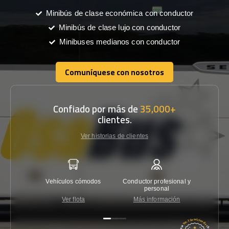
Minibús de clase económica con conductor
Minibús de clase lujo con conductor
Minibuses medianos con conductor
Comuníquese con nosotros
Comuníquese con nosotros
Confiado por más de
35,000+
clientes.
Ver historias de clientes
Vehículos cómodos
Conductor profesional y
Garantí
personal
Ver flota
Más información
Co