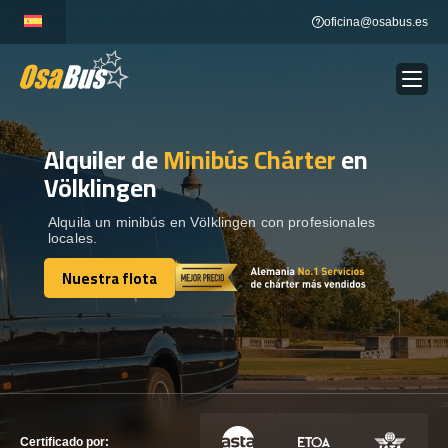
Skip
oficina@osabus.es
to
content
Alquiler de
Minibús Chárter
en
Show dropdown
ALQUILER DE AUTOCARES
Völklingen
Show dropdown
DESTINOS
Alquila un minibús en Völklingen con profesionales
locales.
Nuestra flota
Show dropdown
RECORRIDAS
Nuestra flota
FLOTA
CONTÁCTENOS
CONTÁCTENOS
Certificado por: