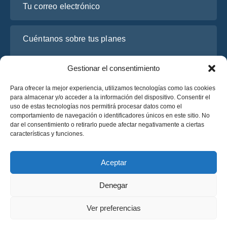
Cuéntanos sobre tus planes
Gestionar el consentimiento
Para ofrecer la mejor experiencia, utilizamos tecnologías como las cookies
para almacenar y/o acceder a la información del dispositivo. Consentir el
uso de estas tecnologías nos permitirá procesar datos como el
comportamiento de navegación o identificadores únicos en este sitio. No
dar el consentimiento o retirarlo puede afectar negativamente a ciertas
características y funciones.
He leído y acepto la
Política de Privacidad
de OsaBus.
Solicite un presupuesto
Aceptar
Solicite un presupuesto
Denegar
Español
Ver preferencias
© 2025 OsaBus © Todos los derechos reservados.
Política de Privacidad
Términos y Condiciones
News