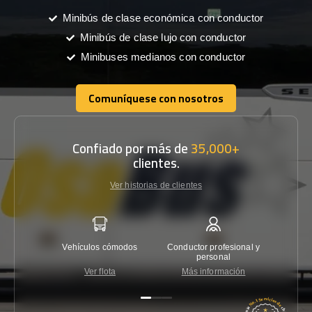
Minibús de clase económica con conductor
Minibús de clase lujo con conductor
Minibuses medianos con conductor
Comuníquese con nosotros
Comuníquese con nosotros
Confiado por más de
35,000+
clientes.
Ver historias de clientes
Vehículos cómodos
Conductor profesional y
Garantí
personal
Ver flota
Más información
Co