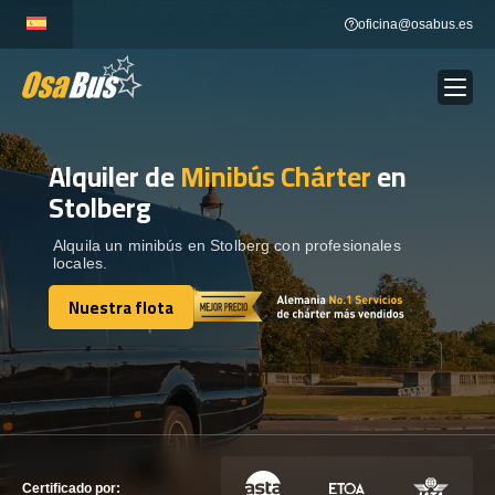
Skip
oficina@osabus.es
to
content
Alquiler de
Minibús Chárter
en
Show dropdown
ALQUILER DE AUTOCARES
Stolberg
Show dropdown
DESTINOS
Alquila un minibús en Stolberg con profesionales
locales.
Nuestra flota
Show dropdown
RECORRIDAS
Nuestra flota
FLOTA
CONTÁCTENOS
CONTÁCTENOS
Certificado por: