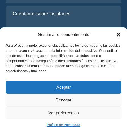
Cuéntanos sobre tus planes
Gestionar el consentimiento
Para ofrecer la mejor experiencia, utilizamos tecnologías como las cookies
para almacenar y/o acceder a la información del dispositivo. Consentir el
uso de estas tecnologías nos permitirá procesar datos como el
comportamiento de navegación o identificadores únicos en este sitio. No
dar el consentimiento o retirarlo puede afectar negativamente a ciertas
He leído y acepto la
Política de Privacidad
de OsaBus.
características y funciones.
Solicite un presupuesto
Solicite un presupuesto
Aceptar
Denegar
Español
Ver preferencias
© 2025 OsaBus © Todos los derechos reservados.
Política de Privacidad
Términos y Condiciones
News
Política de Privacidad