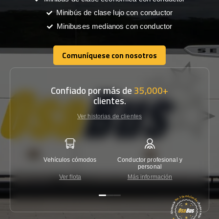
Minibús de clase lujo con conductor
Minibuses medianos con conductor
Comuníquese con nosotros
Comuníquese con nosotros
Confiado por más de
35,000+
clientes.
Ver historias de clientes
Vehículos cómodos
Conductor profesional y
Garantí
personal
Ver flota
Más información
Co