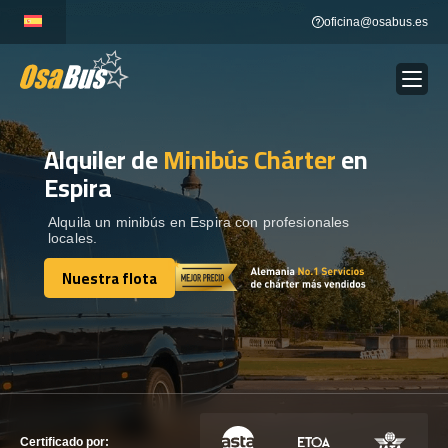
Skip
oficina@osabus.es
to
content
Alquiler de
Minibús Chárter
en
Show dropdown
ALQUILER DE AUTOCARES
Espira
Show dropdown
DESTINOS
Alquila un minibús en Espira con profesionales
locales.
Nuestra flota
Show dropdown
RECORRIDAS
Nuestra flota
FLOTA
CONTÁCTENOS
CONTÁCTENOS
Certificado por: