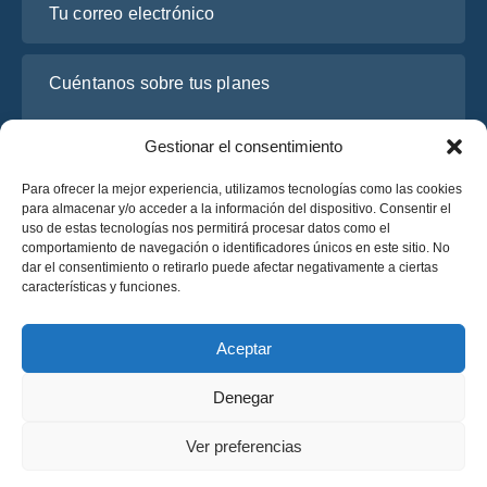
Cuéntanos sobre tus planes
Gestionar el consentimiento
Para ofrecer la mejor experiencia, utilizamos tecnologías como las cookies
para almacenar y/o acceder a la información del dispositivo. Consentir el
uso de estas tecnologías nos permitirá procesar datos como el
comportamiento de navegación o identificadores únicos en este sitio. No
dar el consentimiento o retirarlo puede afectar negativamente a ciertas
características y funciones.
He leído y acepto la
Política de Privacidad
de OsaBus.
Solicite un presupuesto
Aceptar
Solicite un presupuesto
Denegar
Español
Ver preferencias
© 2025 OsaBus © Todos los derechos reservados.
Política de Privacidad
Términos y Condiciones
News