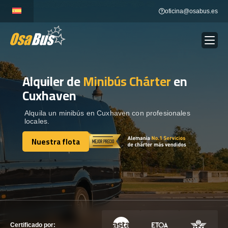
Skip
oficina@osabus.es
to
content
Alquiler de
Minibús Chárter
en
Show dropdown
ALQUILER DE AUTOCARES
Cuxhaven
Show dropdown
DESTINOS
Alquila un minibús en Cuxhaven con profesionales
locales.
Nuestra flota
Show dropdown
RECORRIDAS
Nuestra flota
FLOTA
CONTÁCTENOS
CONTÁCTENOS
Certificado por: