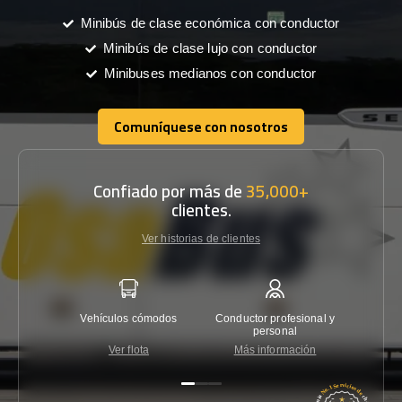
Minibús de clase económica con conductor
Minibús de clase lujo con conductor
Minibuses medianos con conductor
Comuníquese con nosotros
Comuníquese con nosotros
Confiado por más de
35,000+
clientes.
Ver historias de clientes
Vehículos cómodos
Conductor profesional y
Garantí
personal
Ver flota
Más información
Co