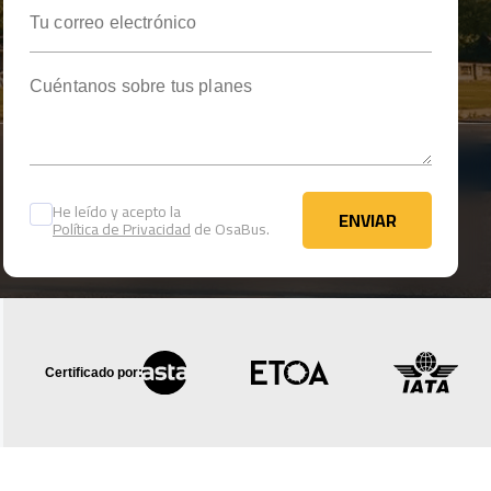
Tu correo electrónico
Cuéntanos sobre tus planes
He leído y acepto la
ENVIAR
Política de Privacidad
de OsaBus.
ENVIAR
Certificado por: