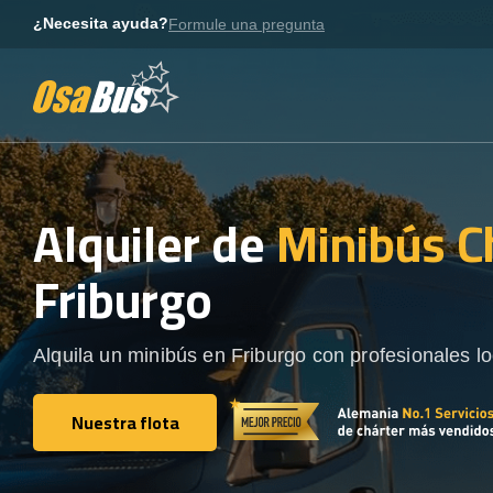
Skip
¿Necesita ayuda?
Formule una pregunta
to
content
Alquiler de
Minibús C
Friburgo
Alquila un minibús en Friburgo con profesionales lo
Nuestra flota
Nuestra flota