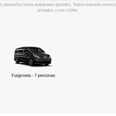
s pequeños hasta autobuses grandes. Todos nuestros servici
privados y con chófer.
a - 7 personas
SUV - 3