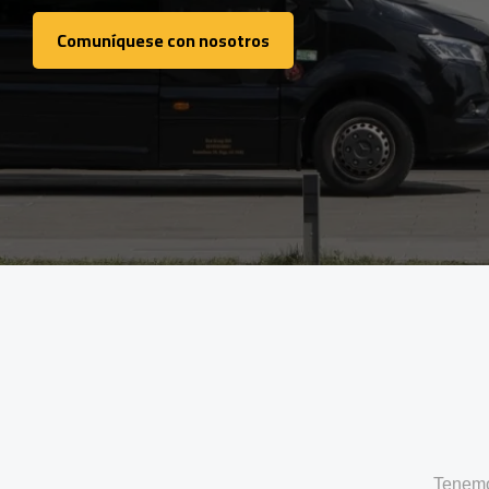
Comuníquese con nosotros
Comuníquese con nosotros
Tenemo