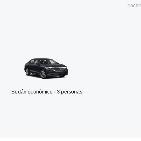
coche
onómico - 3 personas
Furgonet