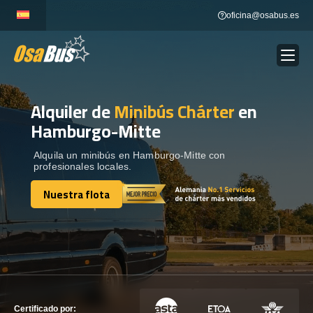
Skip
oficina@osabus.es
to
content
Alquiler de
Minibús Chárter
en
Show dropdown
ALQUILER DE AUTOCARES
Hamburgo-Mitte
Show dropdown
DESTINOS
Alquila un minibús en Hamburgo-Mitte con
profesionales locales.
Nuestra flota
Show dropdown
RECORRIDAS
Nuestra flota
FLOTA
CONTÁCTENOS
CONTÁCTENOS
Certificado por: