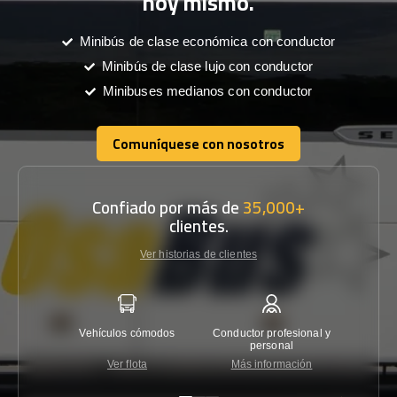
hoy mismo.
Minibús de clase económica con conductor
Minibús de clase lujo con conductor
Minibuses medianos con conductor
Comuníquese con nosotros
Comuníquese con nosotros
Confiado por más de
35,000+
clientes.
Ver historias de clientes
Vehículos cómodos
Conductor profesional y
Garantí
personal
Ver flota
Más información
Co