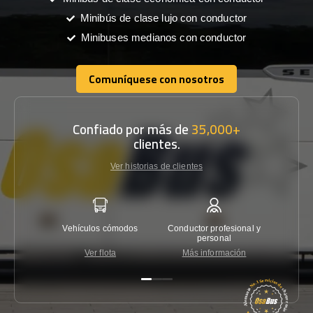
Minibús de clase lujo con conductor
Minibuses medianos con conductor
Comuníquese con nosotros
Comuníquese con nosotros
Confiado por más de
35,000+
clientes.
Ver historias de clientes
Vehículos cómodos
Conductor profesional y
Garantí
personal
Ver flota
Más información
Co