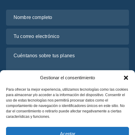
Nombre completo
Tu correo electrónico
Cuéntanos sobre tus planes
Gestionar el consentimiento
Para ofrecer la mejor experiencia, utilizamos tecnologías como las cookies
para almacenar y/o acceder a la información del dispositivo. Consentir el
uso de estas tecnologías nos permitirá procesar datos como el
comportamiento de navegación o identificadores únicos en este sitio. No
dar el consentimiento o retirarlo puede afectar negativamente a ciertas
He leído y acepto la
Política de Privacidad
de OsaBus.
características y funciones.
Solicite un presupuesto
Solicite un presupuesto
Aceptar