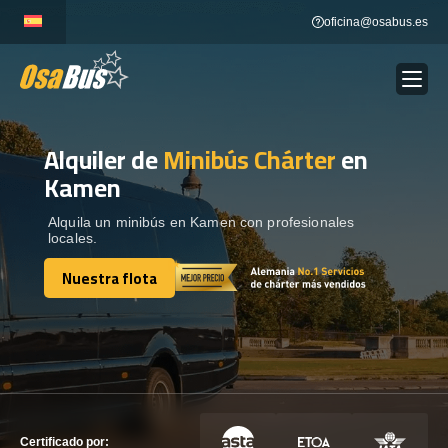
Skip
oficina@osabus.es
to
content
Alquiler de
Minibús Chárter
en
Show dropdown
ALQUILER DE AUTOCARES
Kamen
Show dropdown
DESTINOS
Alquila un minibús en Kamen con profesionales
locales.
Nuestra flota
Show dropdown
RECORRIDAS
Nuestra flota
FLOTA
CONTÁCTENOS
CONTÁCTENOS
Certificado por: