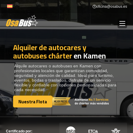
Skip
oficina@osabus.es
to
content
Alquiler de autocares y
Show dropdown
ALQUILER DE AUTOCARES
autobuses chárter
en Kamen
Show dropdown
DESTINOS
Alquile autocares o autobuses en Kamen con
profesionales locales que garantizan comodidad,
seguridad y atención de calidad. Ideal para turismo,
eventos, bodas o traslados, disfrute de un servicio
Show dropdown
RECORRIDAS
flexible y confiable con opciones personalizadas para
cada necesidad.
Nuestra Flota
FLOTA
Nuestra Flota
CONTÁCTENOS
CONTÁCTENOS
Certificado por: