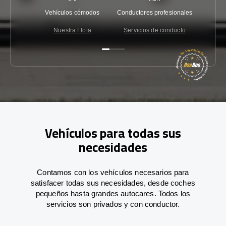
Vehículos cómodos
Conductores profesionales
Garantí
Nuestra Flota
Servicios de conducto
Co
Vehículos para todas sus
necesidades
Contamos con los vehículos necesarios para
satisfacer todas sus necesidades, desde coches
pequeños hasta grandes autocares. Todos los
servicios son privados y con conductor.