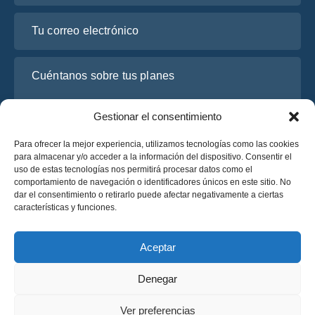
Tu correo electrónico
Cuéntanos sobre tus planes
Gestionar el consentimiento
Para ofrecer la mejor experiencia, utilizamos tecnologías como las cookies
para almacenar y/o acceder a la información del dispositivo. Consentir el
uso de estas tecnologías nos permitirá procesar datos como el
comportamiento de navegación o identificadores únicos en este sitio. No
dar el consentimiento o retirarlo puede afectar negativamente a ciertas
características y funciones.
He leído y acepto la
Política de Privacidad
de OsaBus.
Solicite un presupuesto
Aceptar
Solicite un presupuesto
Denegar
Español
Ver preferencias