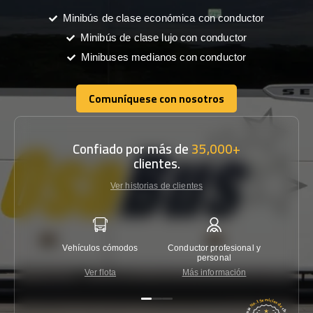
Minibús de clase económica con conductor
Minibús de clase lujo con conductor
Minibuses medianos con conductor
Comuníquese con nosotros
Comuníquese con nosotros
Confiado por más de
35,000+
clientes.
Ver historias de clientes
Vehículos cómodos
Conductor profesional y
Garantí
personal
Ver flota
Más información
Co