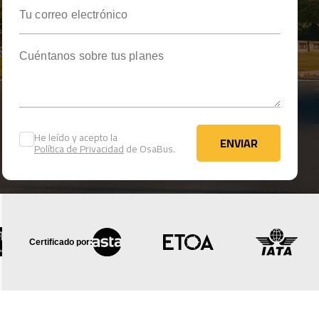
Tu correo electrónico
Cuéntanos sobre tus planes
He leído y acepto la
ENVIAR
Política de Privacidad
de OsaBus.
ENVIAR
Certificado por: