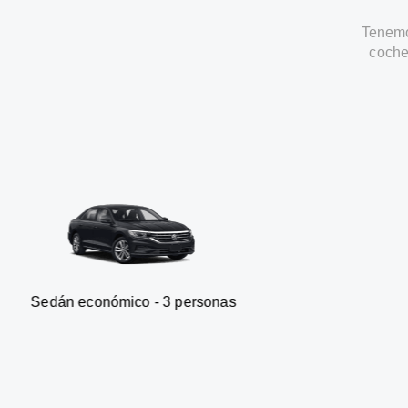
Tenemo
coche
nómico - 3 personas
Furgonet