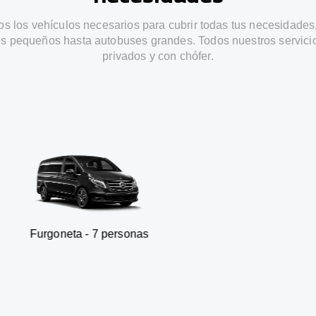
s los vehículos necesarios para cubrir todas tus necesidades
s pequeños hasta autobuses grandes. Todos nuestros servici
privados y con chófer.
a - 7 personas
SUV - 3 