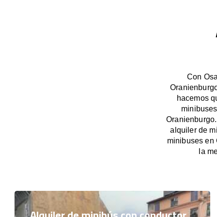
Con OsaB
Oranienburgo
hacemos que
minibuses
Oranienburgo.
alquiler de m
minibuses en 
la me
Alquiler de minibús con conductor