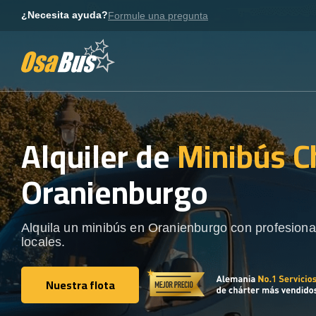
Skip
¿Necesita ayuda?
Formule una pregunta
to
content
Alquiler de
Minibús C
Oranienburgo
Alquila un minibús en Oranienburgo con profesiona
locales.
Nuestra flota
Nuestra flota