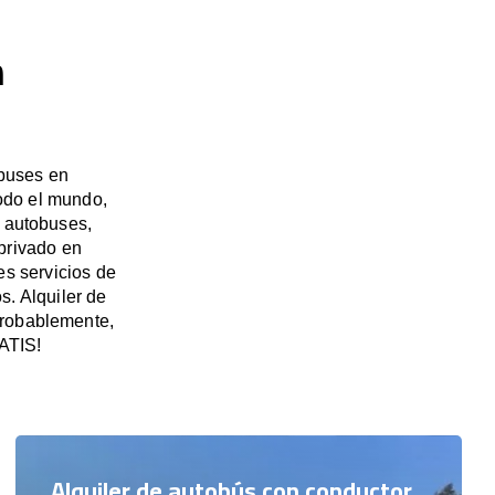
n
ibuses en
odo el mundo,
e autobuses,
privado en
s servicios de
s. Alquiler de
probablemente,
RATIS!
Alquiler de autobús con conductor