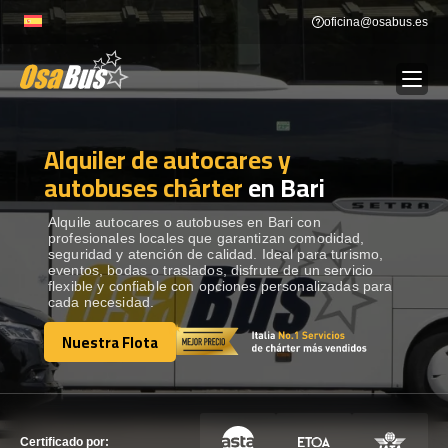
Skip
oficina@osabus.es
to
content
Alquiler de autocares y
Show dropdown
ALQUILER DE AUTOCARES
autobuses chárter
en Bari
Show dropdown
DESTINOS
Alquile autocares o autobuses en Bari con
profesionales locales que garantizan comodidad,
seguridad y atención de calidad. Ideal para turismo,
eventos, bodas o traslados, disfrute de un servicio
Show dropdown
RECORRIDAS
flexible y confiable con opciones personalizadas para
cada necesidad.
Nuestra Flota
FLOTA
Nuestra Flota
CONTÁCTENOS
CONTÁCTENOS
Certificado por: