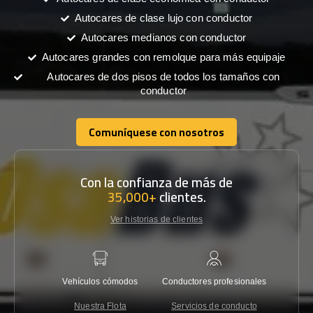
Autocares de clase lujo con conductor
Autocares medianos con conductor
Autocares grandes con remolque para más equipaje
Autocares de dos pisos de todos los tamaños con
conductor
Comuníquese con nosotros
Comuníquese con nosotros
Con la confianza de más de
35,000+
clientes.
Ver historias de clientes
Vehículos cómodos
Conductores profesionales
Garantí
Nuestra Flota
Servicios de conducto
Co