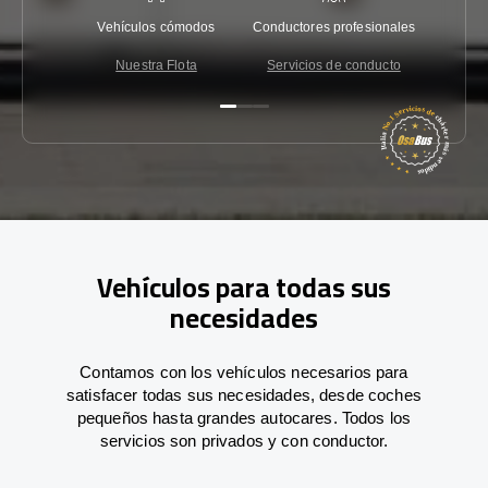
Vehículos cómodos
Conductores profesionales
Garantí
Nuestra Flota
Servicios de conducto
Co
Vehículos para todas sus
necesidades
Contamos con los vehículos necesarios para
satisfacer todas sus necesidades, desde coches
pequeños hasta grandes autocares. Todos los
servicios son privados y con conductor.