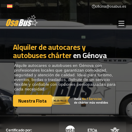
Skip
oficina@osabus.es
to
content
Alquiler de autocares y
Show dropdown
ALQUILER DE AUTOCARES
autobuses chárter
en Génova
Show dropdown
DESTINOS
Alquile autocares o autobuses en Génova con
profesionales locales que garantizan comodidad,
seguridad y atención de calidad. Ideal para turismo,
eventos, bodas o traslados, disfrute de un servicio
Show dropdown
RECORRIDAS
flexible y confiable con opciones personalizadas para
cada necesidad.
Nuestra Flota
FLOTA
Nuestra Flota
CONTÁCTENOS
CONTÁCTENOS
Certificado por: