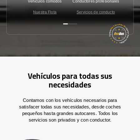
Vehículos cómodos
Conductores profesionales
Garantí
Nuestra Flota
Servicios de conducto
Co
Vehículos para todas sus
necesidades
Contamos con los vehículos necesarios para
satisfacer todas sus necesidades, desde coches
pequeños hasta grandes autocares. Todos los
servicios son privados y con conductor.