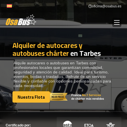
Skip
oficina@osabus.es
to
content
Alquiler de autocares y
Show dropdown
ALQUILER DE AUTOCARES
autobuses chárter
en Tarbes
Show dropdown
DESTINOS
Alquile autocares o autobuses en Tarbes con
profesionales locales que garantizan comodidad,
seguridad y atención de calidad. Ideal para turismo,
eventos, bodas o traslados, disfrute de un servicio
Show dropdown
RECORRIDAS
flexible y confiable con opciones personalizadas para
cada necesidad.
Nuestra Flota
FLOTA
Nuestra Flota
CONTÁCTENOS
CONTÁCTENOS
Certificado por: