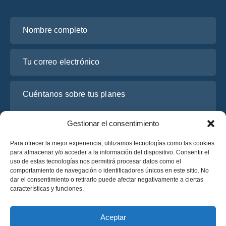
Nombre completo
Tu correo electrónico
Cuéntanos sobre tus planes
Gestionar el consentimiento
Para ofrecer la mejor experiencia, utilizamos tecnologías como las cookies
para almacenar y/o acceder a la información del dispositivo. Consentir el
uso de estas tecnologías nos permitirá procesar datos como el
comportamiento de navegación o identificadores únicos en este sitio. No
dar el consentimiento o retirarlo puede afectar negativamente a ciertas
características y funciones.
He leído y acepto la
Política de Privacidad
de OsaBus.
Solicite un presupuesto
Aceptar
Solicite un presupuesto