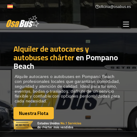
Skip
oficina@osabus.es
to
content
Alquiler de autocares y
Show dropdown
ALQUILER DE AUTOCARES
autobuses chárter
en Pompano
Beach
Show dropdown
DESTINOS
Alquile autocares o autobuses en Pompano Beach
con profesionales locales que garantizan comodidad,
Show dropdown
RECORRIDAS
seguridad y atención de calidad. Ideal para turismo,
eventos, bodas o traslados, disfrute de un servicio
flexible y confiable con opciones personalizadas para
cada necesidad.
FLOTA
Nuestra Flota
Nuestra Flota
CONTÁCTENOS
CONTÁCTENOS