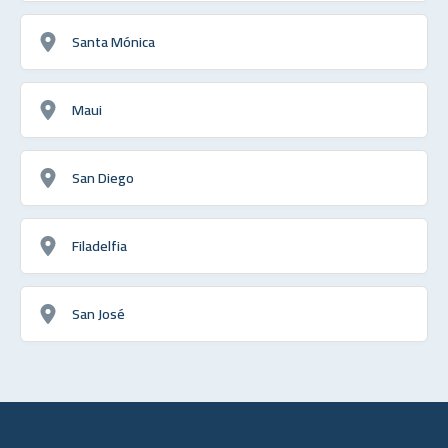
Santa Mónica
Maui
San Diego
Filadelfia
San José