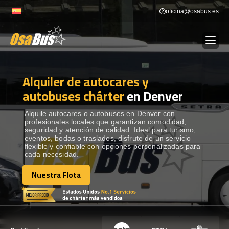
Skip
oficina@osabus.es
to
content
Alquiler de autocares y
Show dropdown
ALQUILER DE AUTOCARES
autobuses chárter
en Denver
Show dropdown
DESTINOS
Alquile autocares o autobuses en Denver con
profesionales locales que garantizan comodidad,
seguridad y atención de calidad. Ideal para turismo,
eventos, bodas o traslados, disfrute de un servicio
Show dropdown
RECORRIDAS
flexible y confiable con opciones personalizadas para
cada necesidad.
Nuestra Flota
FLOTA
Nuestra Flota
CONTÁCTENOS
CONTÁCTENOS