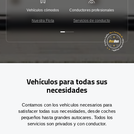
Vehículos cómodos
Conductores profesionales
Garantí
Nuestra Flota
Servicios de conducto
Co
Vehículos para todas sus
necesidades
Contamos con los vehículos necesarios para
satisfacer todas sus necesidades, desde coches
pequeños hasta grandes autocares. Todos los
servicios son privados y con conductor.