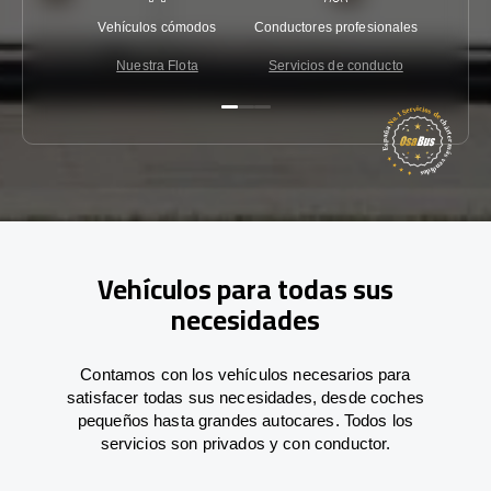
Vehículos cómodos
Conductores profesionales
Garantí
Nuestra Flota
Servicios de conducto
Co
Vehículos para todas sus
necesidades
Contamos con los vehículos necesarios para
satisfacer todas sus necesidades, desde coches
pequeños hasta grandes autocares. Todos los
servicios son privados y con conductor.