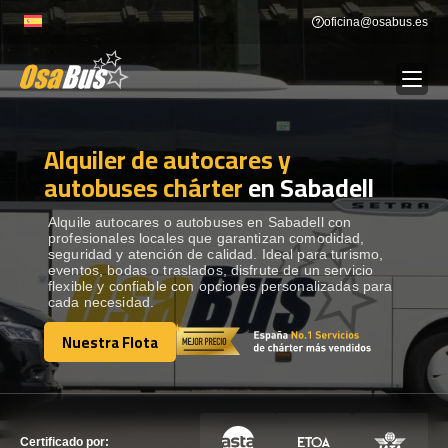
Skip
oficina@osabus.es
to
content
Alquiler de autocares y
Show dropdown
ALQUILER DE AUTOCARES
autobuses chárter
en Sabadell
Show dropdown
DESTINOS
Alquile autocares o autobuses en Sabadell con
profesionales locales que garantizan comodidad,
seguridad y atención de calidad. Ideal para turismo,
eventos, bodas o traslados, disfrute de un servicio
Show dropdown
RECORRIDAS
flexible y confiable con opciones personalizadas para
cada necesidad.
Nuestra Flota
FLOTA
Nuestra Flota
CONTÁCTENOS
CONTÁCTENOS
Certificado por: