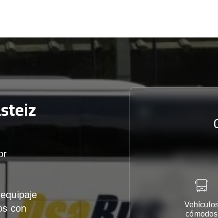
steiz
or
equipaje
Vehículo
os con
cómodos