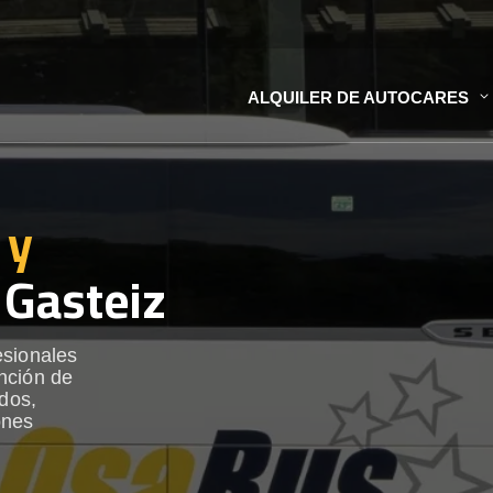
ALQUILER DE AUTOCARES
 y
 Gasteiz
esionales
nción de
ados,
ones