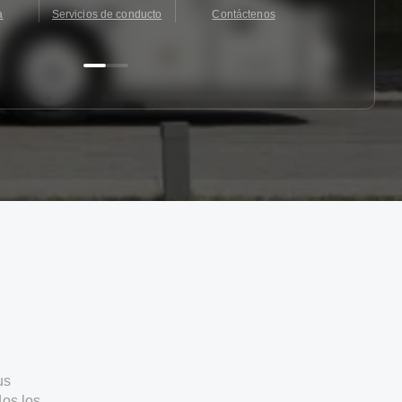
a
Servicios de conducto
Contáctenos
Contácten
us
os los