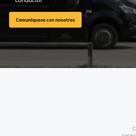
conductor
Comuníquese con nosotros
Comuníquese con nosotros
C
neces