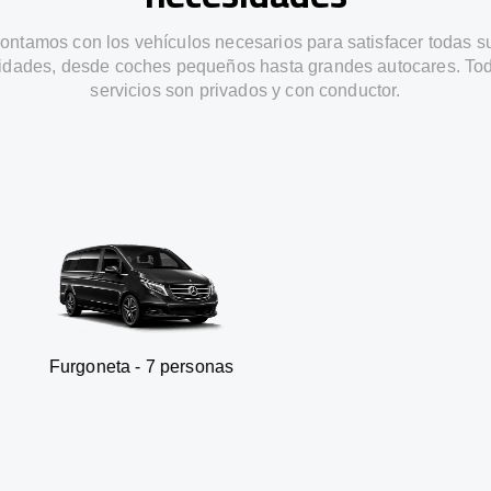
ontamos con los vehículos necesarios para satisfacer todas s
idades, desde coches pequeños hasta grandes autocares. Tod
servicios son privados y con conductor.
ta - 7 personas
SUV - 3