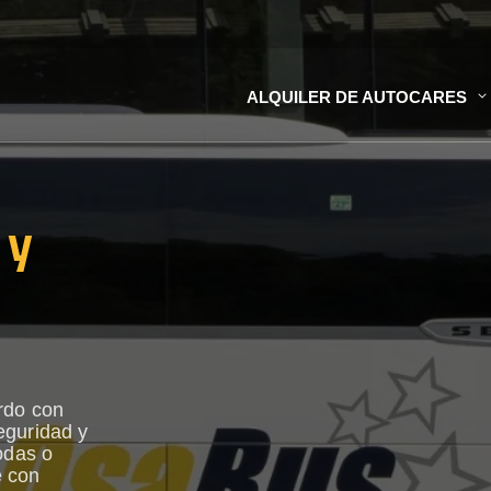
ALQUILER DE AUTOCARES
 y
rdo con
eguridad y
odas o
e con