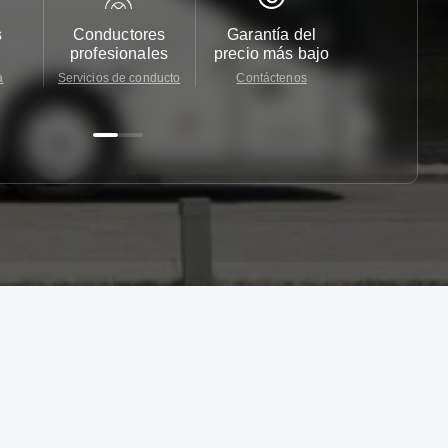
s
Conductores
Garantía del
Atención
profesionales
precio más bajo
cliente 2
a
Servicios de conducto
Contáctenos
Contácten