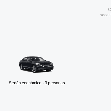
C
neces
onómico - 3 personas
Furgone