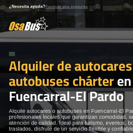
Skip
¿Necesita ayuda?
Formule una pregunta
to
content
Alquiler de autocares
autobuses chárter
en
Fuencarral-El Pardo
Alquile autocares o autobuses en Fuencarral-El Pa
profesionales locales que garantizan comodidad, s
atención de calidad. Ideal para turismo, eventos, b
traslados, disfrute de un servicio flexible y confiabl