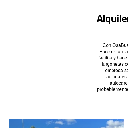
Alquile
Con OsaBus,
Pardo. Con la
facilita y hac
furgonetas c
empresa se
autocares 
autocare
probablemente 