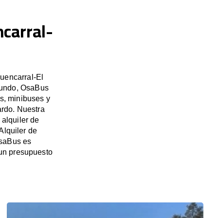
ncarral-
uencarral-El
 mundo, OsaBus
es, minibuses y
ardo. Nuestra
alquiler de
Alquiler de
OsaBus es
 un presupuesto