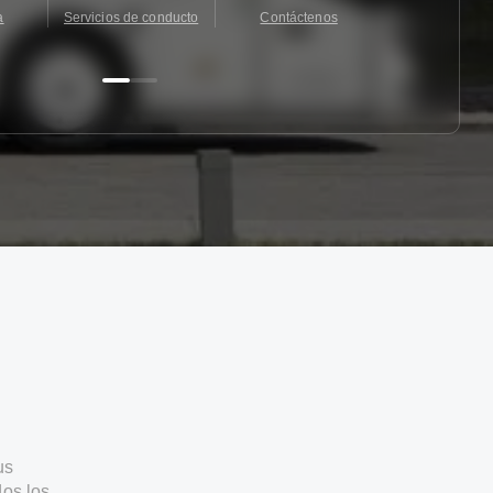
a
Servicios de conducto
Contáctenos
Contácten
us
os los