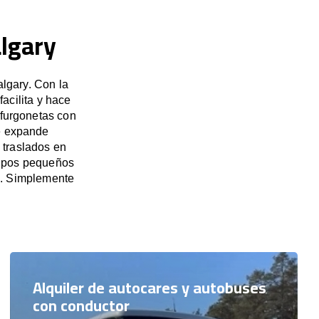
algary
lgary. Con la
acilita y hace
 furgonetas con
se expande
 traslados en
rupos pequeños
s. Simplemente
Alquiler de autocares y autobuses
con conductor