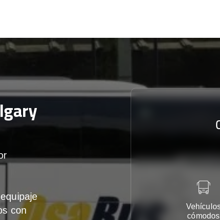
lgary
or
equipaje
Vehículo
os con
cómodos