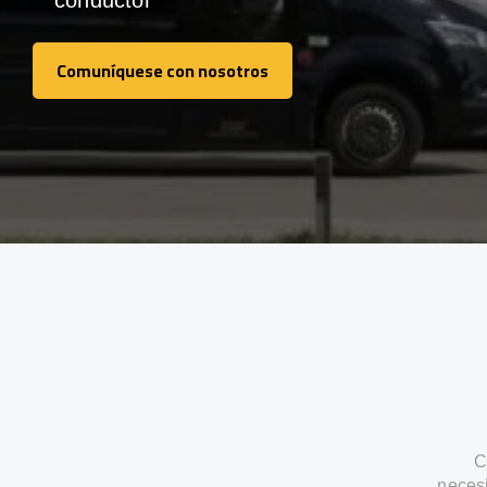
conductor
Comuníquese con nosotros
Comuníquese con nosotros
C
neces