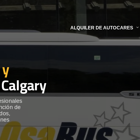
ALQUILER DE AUTOCARES
 y
Calgary
esionales
nción de
ados,
ones