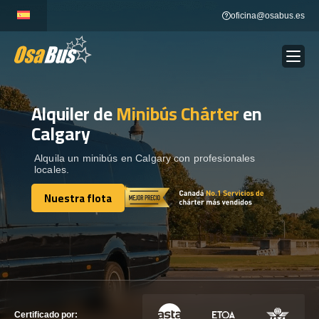
Skip
oficina@osabus.es
to
content
Alquiler de
Minibús Chárter
en
Show dropdown
ALQUILER DE AUTOCARES
Calgary
Show dropdown
DESTINOS
Alquila un minibús en Calgary con profesionales
locales.
Nuestra flota
Show dropdown
RECORRIDAS
Nuestra flota
FLOTA
CONTÁCTENOS
CONTÁCTENOS
Certificado por: