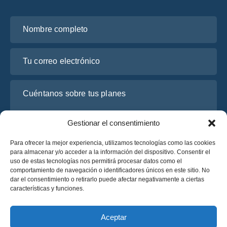
Nombre completo
Tu correo electrónico
Cuéntanos sobre tus planes
Gestionar el consentimiento
Para ofrecer la mejor experiencia, utilizamos tecnologías como las cookies
para almacenar y/o acceder a la información del dispositivo. Consentir el
uso de estas tecnologías nos permitirá procesar datos como el
comportamiento de navegación o identificadores únicos en este sitio. No
dar el consentimiento o retirarlo puede afectar negativamente a ciertas
características y funciones.
He leído y acepto la
Política de Privacidad
de OsaBus.
Solicite un presupuesto
Aceptar
Solicite un presupuesto