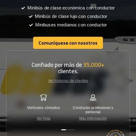
Minibús de clase económica con conductor
Minibús de clase lujo con conductor
Minibuses medianos con conductor
Comuníquese con nosotros
Comuníquese con nosotros
Confiado por más de
35,000+
clientes.
Ver historias de clientes
Vehículos cómodos
Conductor profesional y
Garantí
personal
Ver flota
Más información
Co