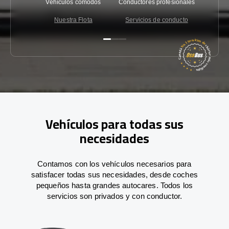
Vehículos cómodos
Conductores profesionales
Garantí
Nuestra Flota
Servicios de conducto
Co
Vehículos para todas sus
necesidades
Contamos con los vehículos necesarios para
satisfacer todas sus necesidades, desde coches
pequeños hasta grandes autocares. Todos los
servicios son privados y con conductor.