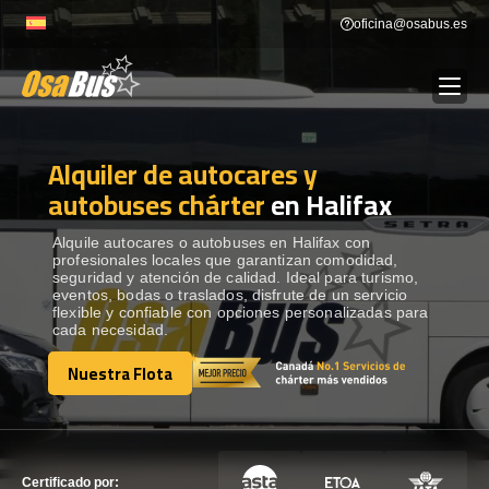
Skip
oficina@osabus.es
to
content
Alquiler de autocares y
Show dropdown
ALQUILER DE AUTOCARES
autobuses chárter
en Halifax
Show dropdown
DESTINOS
Alquile autocares o autobuses en Halifax con
profesionales locales que garantizan comodidad,
seguridad y atención de calidad. Ideal para turismo,
eventos, bodas o traslados, disfrute de un servicio
Show dropdown
RECORRIDAS
flexible y confiable con opciones personalizadas para
cada necesidad.
Nuestra Flota
FLOTA
Nuestra Flota
CONTÁCTENOS
CONTÁCTENOS
Certificado por: