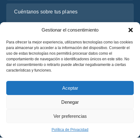
Cuéntanos sobre tus planes
Gestionar el consentimiento
Para ofrecer la mejor experiencia, utilizamos tecnologías como las cookies
para almacenar y/o acceder a la información del dispositivo. Consentir el
uso de estas tecnologías nos permitirá procesar datos como el
comportamiento de navegación o identificadores únicos en este sitio. No
dar el consentimiento o retirarlo puede afectar negativamente a ciertas
características y funciones.
He leído y acepto la
Política de Privacidad
de OsaBus.
Solicite un presupuesto
Aceptar
Solicite un presupuesto
Denegar
Español
Ver preferencias
© 2025 OsaBus © Todos los derechos reservados.
Política de Privacidad
Términos y Condiciones
News
Política de Privacidad