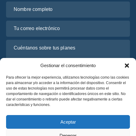
Nombre completo
Tu correo electrónico
Cuéntanos sobre tus planes
Gestionar el consentimiento
Para ofrecer la mejor experiencia, utilizamos tecnologías como las cookies
para almacenar y/o acceder a la información del dispositivo. Consentir el
uso de estas tecnologías nos permitirá procesar datos como el
comportamiento de navegación o identificadores únicos en este sitio. No
dar el consentimiento o retirarlo puede afectar negativamente a ciertas
características y funciones.
He leído y acepto la
Política de Privacidad
de OsaBus.
Solicite un presupuesto
Aceptar
Solicite un presupuesto
Denegar