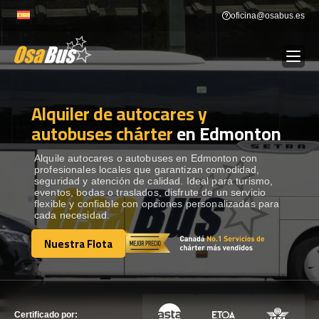
Skip
oficina@osabus.es
to
content
Alquiler de autocares y
Show dropdown
ALQUILER DE AUTOCARES
autobuses chárter
en Edmonton
Show dropdown
DESTINOS
Alquile autocares o autobuses en Edmonton con
profesionales locales que garantizan comodidad,
seguridad y atención de calidad. Ideal para turismo,
eventos, bodas o traslados, disfrute de un servicio
Show dropdown
RECORRIDAS
flexible y confiable con opciones personalizadas para
cada necesidad.
Nuestra Flota
FLOTA
Nuestra Flota
CONTÁCTENOS
CONTÁCTENOS
Certificado por: