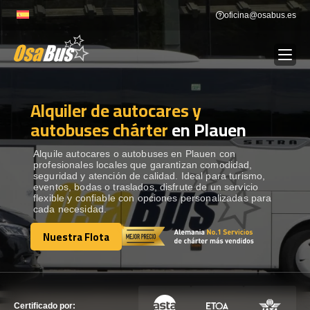
Skip
oficina@osabus.es
to
content
Alquiler de autocares y
Show dropdown
ALQUILER DE AUTOCARES
autobuses chárter
en Plauen
Show dropdown
DESTINOS
Alquile autocares o autobuses en Plauen con
profesionales locales que garantizan comodidad,
seguridad y atención de calidad. Ideal para turismo,
eventos, bodas o traslados, disfrute de un servicio
Show dropdown
RECORRIDAS
flexible y confiable con opciones personalizadas para
cada necesidad.
Nuestra Flota
FLOTA
Nuestra Flota
CONTÁCTENOS
CONTÁCTENOS
Certificado por: