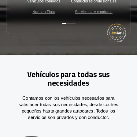
Vehículos cómodos
Conductores profesionales
Garantí
Nuestra Flota
Servicios de conducto
Co
Vehículos para todas sus
necesidades
Contamos con los vehículos necesarios para
satisfacer todas sus necesidades, desde coches
pequeños hasta grandes autocares. Todos los
servicios son privados y con conductor.