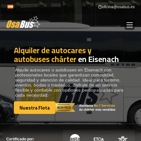
Skip
oficina@osabus.es
to
content
Alquiler de autocares y
Show dropdown
ALQUILER DE AUTOCARES
autobuses chárter
en Eisenach
Show dropdown
DESTINOS
Alquile autocares o autobuses en Eisenach con
profesionales locales que garantizan comodidad,
seguridad y atención de calidad. Ideal para turismo,
eventos, bodas o traslados, disfrute de un servicio
Show dropdown
RECORRIDAS
flexible y confiable con opciones personalizadas para
cada necesidad.
Nuestra Flota
FLOTA
Nuestra Flota
CONTÁCTENOS
CONTÁCTENOS
Certificado por: