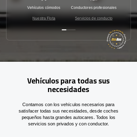
Vehículos cómodos
Conductores profesionales
Garantí
Nuestra Flota
Servicios de conducto
Co
Vehículos para todas sus
necesidades
Contamos con los vehículos necesarios para
satisfacer todas sus necesidades, desde coches
pequeños hasta grandes autocares. Todos los
servicios son privados y con conductor.