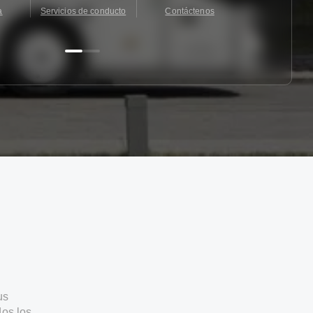
a
Servicios de conducto
Contáctenos
Contácten
us
os los