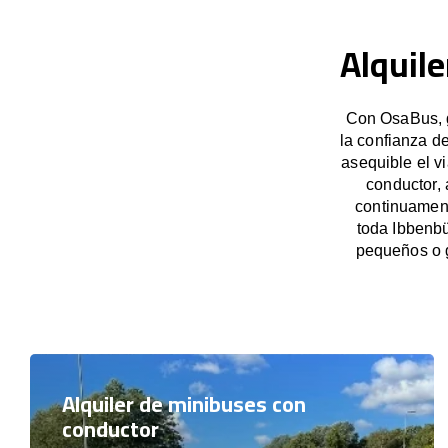
Alquil
Con OsaBus, g
la confianza d
asequible el v
conductor,
continuament
toda Ibbenbü
pequeños o 
Alquiler de minibuses con
conductor