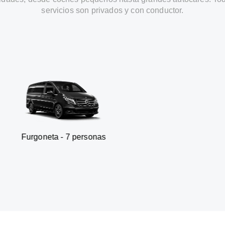
servicios son privados y con conductor.
a - 7 personas
SUV - 3 