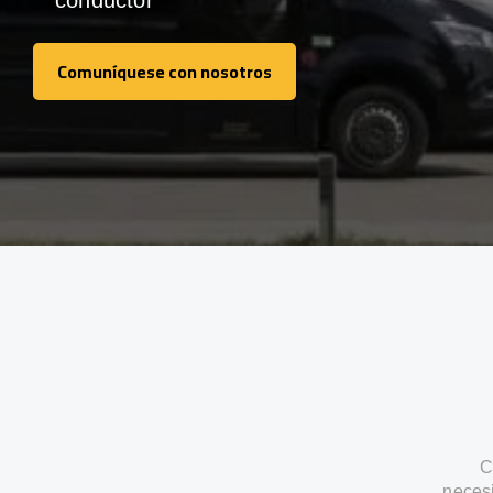
conductor
Comuníquese con nosotros
Comuníquese con nosotros
C
neces