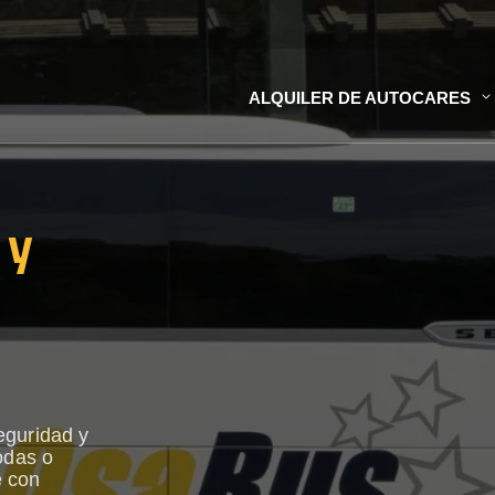
ALQUILER DE AUTOCARES
 y
eguridad y
odas o
e con