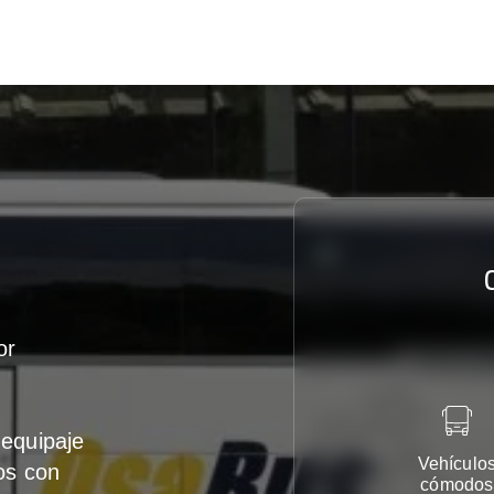
or
equipaje
Vehículo
os con
cómodos