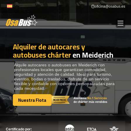
Skip
oficina@osabus.es
to
content
Alquiler de autocares y
Show dropdown
ALQUILER DE AUTOCARES
autobuses chárter
en Meiderich
Show dropdown
DESTINOS
Alquile autocares o autobuses en Meiderich con
profesionales locales que garantizan comodidad,
seguridad y atención de calidad. Ideal para turismo,
eventos, bodas o traslados, disfrute de un servicio
Show dropdown
RECORRIDAS
flexible y confiable con opciones personalizadas para
cada necesidad.
Nuestra Flota
FLOTA
Nuestra Flota
CONTÁCTENOS
CONTÁCTENOS
Certificado por: