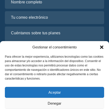
Tu correo electrónico
Cuéntanos sobre tus planes
Gestionar el consentimiento
Para ofrecer la mejor experiencia, utilizamos tecnologías como las cookies
para almacenar y/o acceder a la información del dispositivo. Consentir el
uso de estas tecnologías nos permitirá procesar datos como el
comportamiento de navegación o identificadores únicos en este sitio. No
dar el consentimiento o retirarlo puede afectar negativamente a ciertas
características y funciones.
He leído y acepto la
Política de Privacidad
de OsaBus.
Solicite un presupuesto
Aceptar
Solicite un presupuesto
Denegar
Español