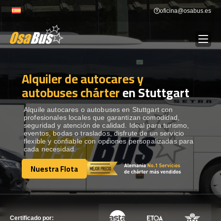
Skip
oficina@osabus.es
to
content
Alquiler de autocares y
Show dropdown
ALQUILER DE AUTOCARES
autobuses chárter
en Stuttgart
Show dropdown
DESTINOS
Alquile autocares o autobuses en Stuttgart con
profesionales locales que garantizan comodidad,
seguridad y atención de calidad. Ideal para turismo,
eventos, bodas o traslados, disfrute de un servicio
Show dropdown
RECORRIDAS
flexible y confiable con opciones personalizadas para
cada necesidad.
Nuestra Flota
FLOTA
Nuestra Flota
CONTÁCTENOS
CONTÁCTENOS
Certificado por: