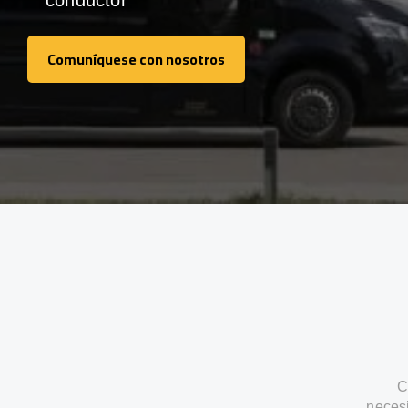
conductor
Comuníquese con nosotros
Comuníquese con nosotros
C
neces