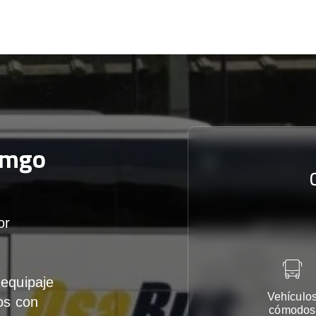
emgo
or
equipaje
Vehículo
os con
cómodos