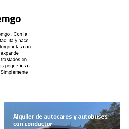
Lemgo
emgo . Con la
acilita y hace
 furgonetas con
e expande
 traslados en
pos pequeños o
. Simplemente
Alquiler de autocares y autobuses
con conductor