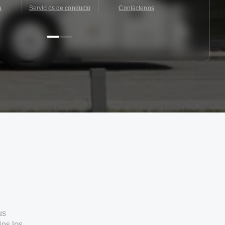
a
Servicios de conducto
Contáctenos
Contácten
us
os los