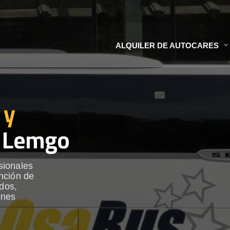
ALQUILER DE AUTOCARES
 y
 Lemgo
sionales
nción de
ados,
ones