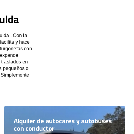
Fulda
ulda . Con la
acilita y hace
 furgonetas con
e expande
 traslados en
os pequeños o
. Simplemente
Alquiler de autocares y autobuses
con conductor