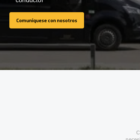
conductor
Comuníquese con nosotros
Comuníquese con nosotros
C
neces