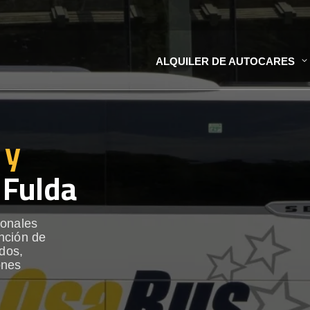
ALQUILER DE AUTOCARES
 y
 Fulda
ionales
nción de
ados,
ones