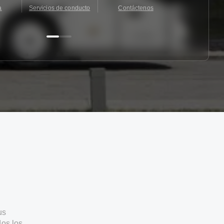
a
Servicios de conducto
Contáctenos
Contácten
us
os los