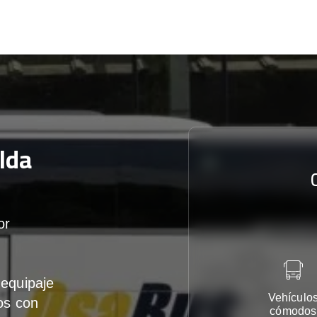
lda
or
equipaje
Vehículo
os con
cómodos