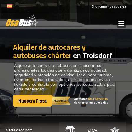
Skip
oficina@osabus.es
to
content
Alquiler de autocares y
Show dropdown
ALQUILER DE AUTOCARES
autobuses chárter
en Troisdorf
Show dropdown
DESTINOS
Alquile autocares o autobuses en Troisdorf con
profesionales locales que garantizan comodidad,
seguridad y atención de calidad. Ideal para turismo,
eventos, bodas o traslados, disfrute de un servicio
Show dropdown
RECORRIDAS
flexible y confiable con opciones personalizadas para
cada necesidad.
Nuestra Flota
FLOTA
Nuestra Flota
CONTÁCTENOS
CONTÁCTENOS
Certificado por: