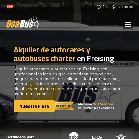
Skip
oficina@osabus.es
to
content
Alquiler de autocares y
Show dropdown
ALQUILER DE AUTOCARES
autobuses chárter
en Freising
Show dropdown
DESTINOS
Alquile autocares o autobuses en Freising con
profesionales locales que garantizan comodidad,
seguridad y atención de calidad. Ideal para turismo,
eventos, bodas o traslados, disfrute de un servicio
Show dropdown
RECORRIDAS
flexible y confiable con opciones personalizadas para
cada necesidad.
Nuestra Flota
FLOTA
Nuestra Flota
CONTÁCTENOS
CONTÁCTENOS
Certificado por: