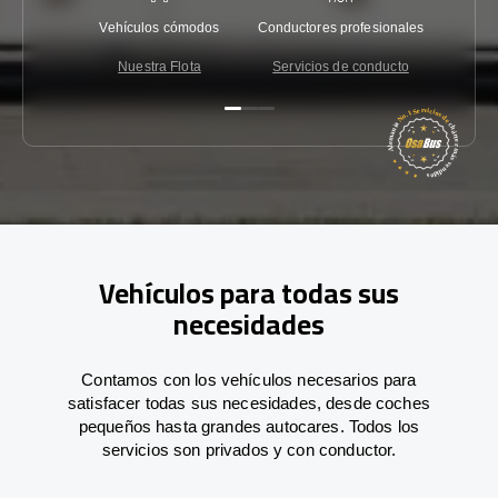
Vehículos cómodos
Conductores profesionales
Garantí
Nuestra Flota
Servicios de conducto
Co
Vehículos para todas sus
necesidades
Contamos con los vehículos necesarios para
satisfacer todas sus necesidades, desde coches
pequeños hasta grandes autocares. Todos los
servicios son privados y con conductor.