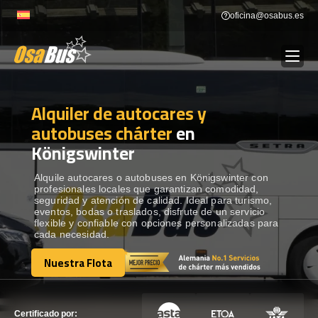
Skip
oficina@osabus.es
to
content
Alquiler de autocares y
Show dropdown
ALQUILER DE AUTOCARES
autobuses chárter
en
Königswinter
Show dropdown
DESTINOS
Alquile autocares o autobuses en Königswinter con
profesionales locales que garantizan comodidad,
Show dropdown
RECORRIDAS
seguridad y atención de calidad. Ideal para turismo,
eventos, bodas o traslados, disfrute de un servicio
flexible y confiable con opciones personalizadas para
cada necesidad.
FLOTA
Nuestra Flota
Nuestra Flota
CONTÁCTENOS
CONTÁCTENOS
Certificado por: