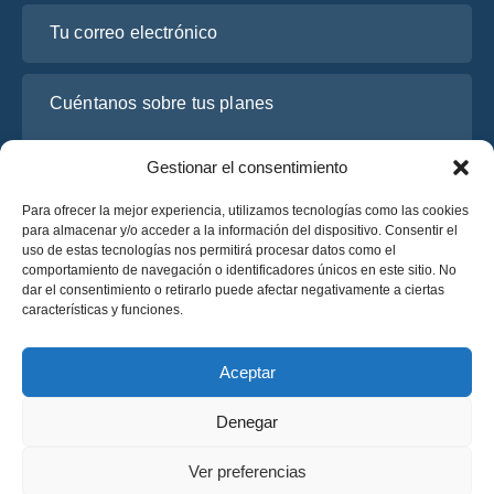
Tu correo electrónico
Cuéntanos sobre tus planes
Gestionar el consentimiento
Para ofrecer la mejor experiencia, utilizamos tecnologías como las cookies
para almacenar y/o acceder a la información del dispositivo. Consentir el
uso de estas tecnologías nos permitirá procesar datos como el
comportamiento de navegación o identificadores únicos en este sitio. No
dar el consentimiento o retirarlo puede afectar negativamente a ciertas
características y funciones.
He leído y acepto la
Política de Privacidad
de OsaBus.
Solicite un presupuesto
Aceptar
Solicite un presupuesto
Denegar
Español
Ver preferencias
© 2025 OsaBus © Todos los derechos reservados.