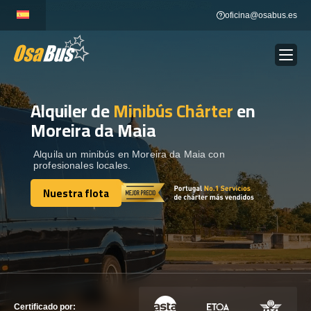
Skip
oficina@osabus.es
to
content
Alquiler de
Minibús Chárter
en
Show dropdown
ALQUILER DE AUTOCARES
Moreira da Maia
Show dropdown
DESTINOS
Alquila un minibús en Moreira da Maia con
profesionales locales.
Nuestra flota
Show dropdown
RECORRIDAS
Nuestra flota
FLOTA
CONTÁCTENOS
CONTÁCTENOS
Certificado por: