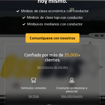
hoy mismo.
Minibús de clase económica con conductor
Minibús de clase lujo con conductor
Minibuses medianos con conductor
Comuníquese con nosotros
Comuníquese con nosotros
Confiado por más de
35,000+
clientes.
Ver historias de clientes
Vehículos cómodos
Conductor profesional y
Garantí
personal
Ver flota
Más información
Co