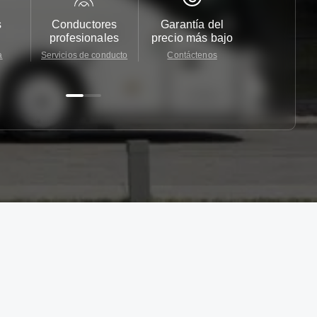
s
Conductores
Garantía del
Atención
profesionales
precio más bajo
cliente 2
a
Servicios de conducto
Contáctenos
Contácten