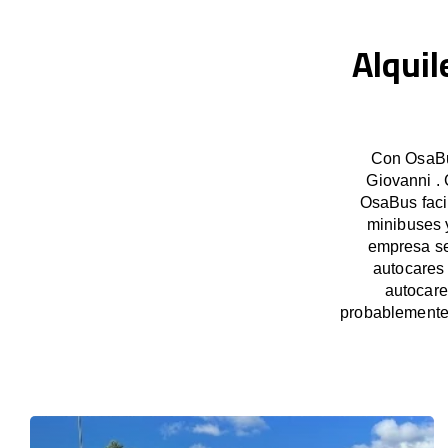
Alquil
Con OsaBus
Giovanni . 
OsaBus facil
minibuses y
empresa se
autocares 
autocare
probablemente 