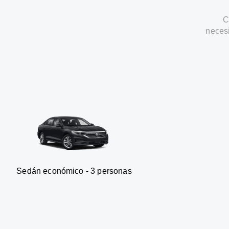
C
neces
onómico - 3 personas
Furgonet