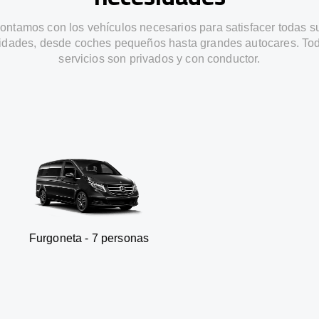
ontamos con los vehículos necesarios para satisfacer todas s
idades, desde coches pequeños hasta grandes autocares. Tod
servicios son privados y con conductor.
a - 7 personas
SUV - 3