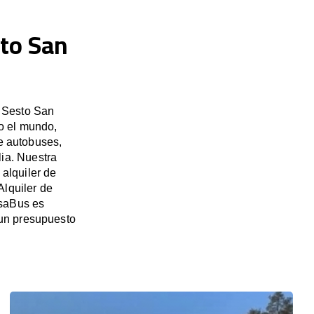
sto San
n Sesto San
do el mundo,
de autobuses,
lia. Nuestra
alquiler de
Alquiler de
OsaBus es
 un presupuesto