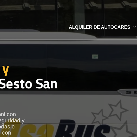
ALQUILER DE AUTOCARES
 y
Sesto San
nni con
eguridad y
odas o
e con