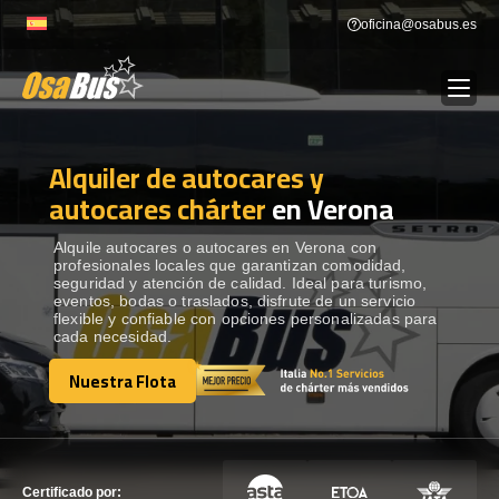
Skip
oficina@osabus.es
to
content
Alquiler de autocares y
Show dropdown
ALQUILER DE AUTOCARES
autocares chárter
en Verona
Show dropdown
DESTINOS
Alquile autocares o autocares en Verona con
profesionales locales que garantizan comodidad,
seguridad y atención de calidad. Ideal para turismo,
eventos, bodas o traslados, disfrute de un servicio
Show dropdown
RECORRIDAS
flexible y confiable con opciones personalizadas para
cada necesidad.
Nuestra Flota
FLOTA
Nuestra Flota
CONTÁCTENOS
CONTÁCTENOS
Certificado por: