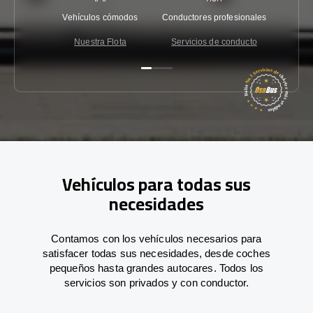
Vehículos cómodos
Conductores profesionales
Garantí
Nuestra Flota
Servicios de conducto
Co
Vehículos para todas sus
necesidades
Contamos con los vehículos necesarios para
satisfacer todas sus necesidades, desde coches
pequeños hasta grandes autocares. Todos los
servicios son privados y con conductor.