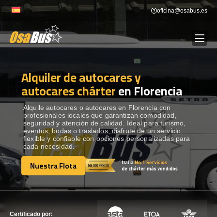
Skip
oficina@osabus.es
to
content
Alquiler de autocares y
Show dropdown
ALQUILER DE AUTOCARES
autocares chárter
en Florencia
Show dropdown
DESTINOS
Alquile autocares o autocares en Florencia con
profesionales locales que garantizan comodidad,
seguridad y atención de calidad. Ideal para turismo,
eventos, bodas o traslados, disfrute de un servicio
Show dropdown
RECORRIDAS
flexible y confiable con opciones personalizadas para
cada necesidad.
Nuestra Flota
FLOTA
Nuestra Flota
CONTÁCTENOS
CONTÁCTENOS
Certificado por: