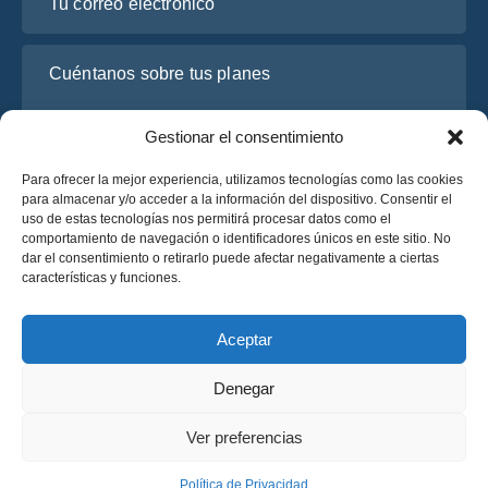
Cuéntanos sobre tus planes
Gestionar el consentimiento
Para ofrecer la mejor experiencia, utilizamos tecnologías como las cookies
para almacenar y/o acceder a la información del dispositivo. Consentir el
uso de estas tecnologías nos permitirá procesar datos como el
comportamiento de navegación o identificadores únicos en este sitio. No
dar el consentimiento o retirarlo puede afectar negativamente a ciertas
características y funciones.
He leído y acepto la
Política de Privacidad
de OsaBus.
Solicite un presupuesto
Aceptar
Solicite un presupuesto
Denegar
Español
Ver preferencias
© 2025 OsaBus © Todos los derechos reservados.
Política de Privacidad
Términos y Condiciones
News
Política de Privacidad