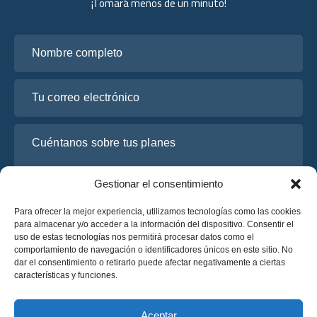
¡Tomará menos de un minuto!
Nombre completo
Tu correo electrónico
Cuéntanos sobre tus planes
Gestionar el consentimiento
Para ofrecer la mejor experiencia, utilizamos tecnologías como las cookies
para almacenar y/o acceder a la información del dispositivo. Consentir el
uso de estas tecnologías nos permitirá procesar datos como el
comportamiento de navegación o identificadores únicos en este sitio. No
dar el consentimiento o retirarlo puede afectar negativamente a ciertas
características y funciones.
He leído y acepto la
Política de Privacidad
de OsaBus.
Solicite un presupuesto
Aceptar