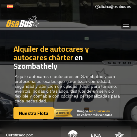
Skip
oficina@osabus.es
to
content
Alquiler de autocares y
Show dropdown
ALQUILER DE AUTOCARES
autocares chárter
en
Szombathely
Show dropdown
DESTINOS
Alquile autocares o autocares en Szombathely con
profesionales locales que garantizan comodidad,
Show dropdown
RECORRIDAS
seguridad y atención de calidad. Ideal para turismo,
eventos, bodas o traslados, disfrute de un servicio
flexible y confiable con opciones personalizadas para
cada necesidad.
FLOTA
Nuestra Flota
Nuestra Flota
CONTÁCTENOS
CONTÁCTENOS
Certificado por: