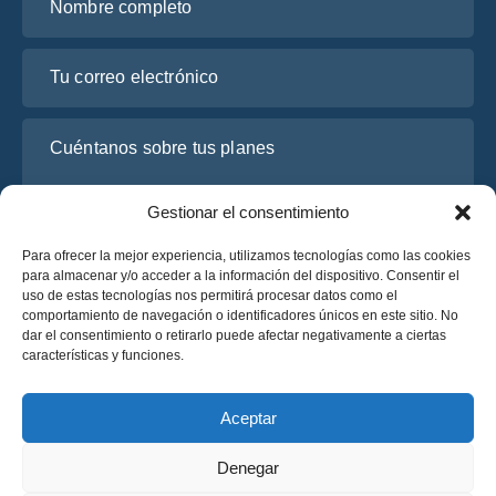
Tu correo electrónico
Cuéntanos sobre tus planes
Gestionar el consentimiento
Para ofrecer la mejor experiencia, utilizamos tecnologías como las cookies
para almacenar y/o acceder a la información del dispositivo. Consentir el
uso de estas tecnologías nos permitirá procesar datos como el
comportamiento de navegación o identificadores únicos en este sitio. No
dar el consentimiento o retirarlo puede afectar negativamente a ciertas
características y funciones.
He leído y acepto la
Política de Privacidad
de OsaBus.
Solicite un presupuesto
Aceptar
Solicite un presupuesto
Denegar
Español