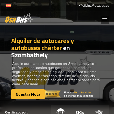
Skip
oficina@osabus.es
to
content
Alquiler de autocares y
Show dropdown
ALQUILER DE AUTOCARES
autobuses chárter
en
Szombathely
Show dropdown
DESTINOS
Alquile autocares o autobuses en Szombathely con
profesionales locales que garantizan comodidad,
Show dropdown
RECORRIDAS
seguridad y atención de calidad. Ideal para turismo,
eventos, bodas o traslados, disfrute de un servicio
flexible y confiable con opciones personalizadas para
cada necesidad.
FLOTA
Nuestra Flota
Nuestra Flota
CONTÁCTENOS
CONTÁCTENOS
Certificado por: