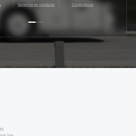
a
Servicios de conducto
Contáctenos
Contácten
us
os los