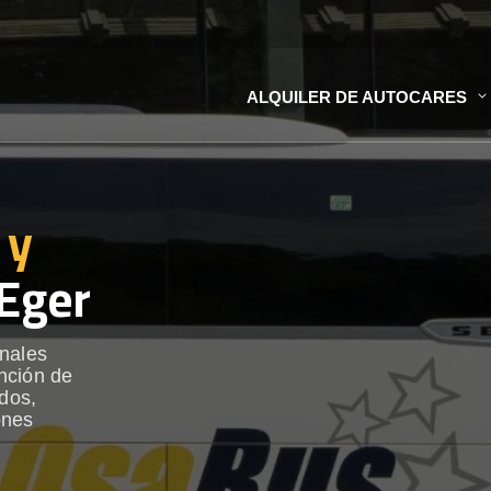
ALQUILER DE AUTOCARES
 y
Eger
onales
nción de
ados,
ones