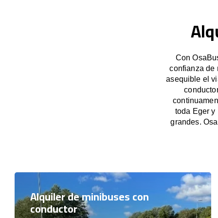
Alq
Con OsaBus,
confianza de 
asequible el v
conductor
continuament
toda Eger y
grandes. Osa
Alquiler de minibuses con
conductor