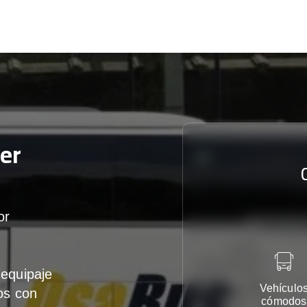
er
or
equipaje
Vehículo
os con
cómodos