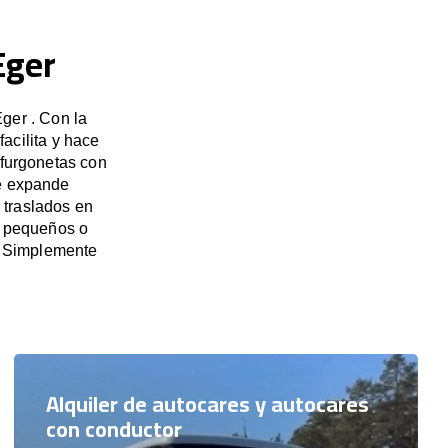
Eger
ger . Con la
acilita y hace
 furgonetas con
se expande
 traslados en
s pequeños o
. Simplemente
Alquiler de autocares y autocares
con conductor