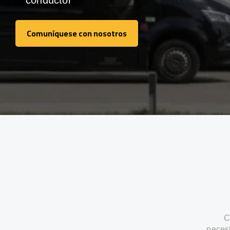
conductor
Comuníquese con nosotros
Comuníquese con nosotros
C
neces