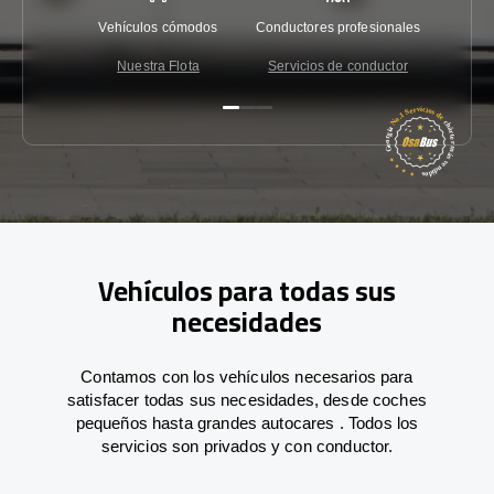
Vehículos cómodos
Conductores profesionales
Garantí
Nuestra Flota
Servicios de conductor
Co
Vehículos para todas sus
necesidades
Contamos con los vehículos necesarios para
satisfacer todas sus necesidades, desde coches
pequeños hasta grandes autocares . Todos los
servicios son privados y con conductor.