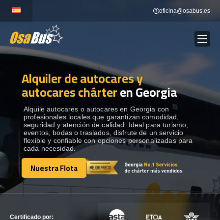
Skip
oficina@osabus.es
to
content
Alquiler de autocares y
Show dropdown
ALQUILER DE AUTOCARES
autocares chárter
en Georgia
Show dropdown
DESTINOS
Alquile autocares o autocares en Georgia con
profesionales locales que garantizan comodidad,
seguridad y atención de calidad. Ideal para turismo,
eventos, bodas o traslados, disfrute de un servicio
Show dropdown
RECORRIDAS
flexible y confiable con opciones personalizadas para
cada necesidad.
Nuestra Flota
FLOTA
Nuestra Flota
CONTÁCTENOS
CONTÁCTENOS
Certificado por: