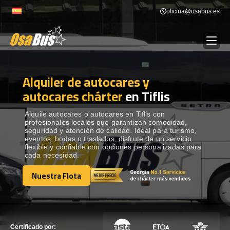
Skip
oficina@osabus.es
to
content
Alquiler de autocares y
Show dropdown
ALQUILER DE AUTOCARES
autocares chárter
en Tiflis
Show dropdown
DESTINOS
Alquile autocares o autocares en Tiflis con
profesionales locales que garantizan comodidad,
seguridad y atención de calidad. Ideal para turismo,
eventos, bodas o traslados, disfrute de un servicio
Show dropdown
RECORRIDAS
flexible y confiable con opciones personalizadas para
cada necesidad.
Nuestra Flota
FLOTA
Nuestra Flota
CONTÁCTENOS
CONTÁCTENOS
Certificado por: