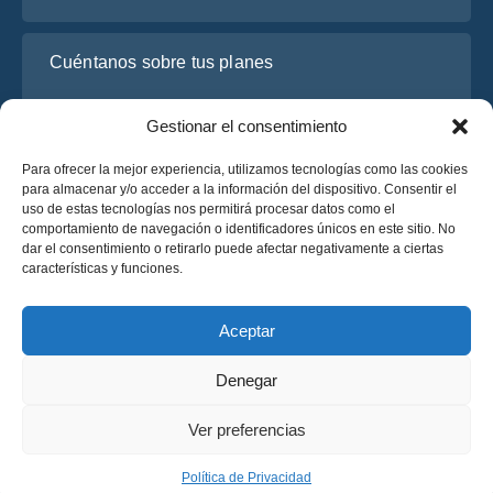
Cuéntanos sobre tus planes
Gestionar el consentimiento
Para ofrecer la mejor experiencia, utilizamos tecnologías como las cookies
para almacenar y/o acceder a la información del dispositivo. Consentir el
uso de estas tecnologías nos permitirá procesar datos como el
comportamiento de navegación o identificadores únicos en este sitio. No
dar el consentimiento o retirarlo puede afectar negativamente a ciertas
características y funciones.
He leído y acepto la
Política de Privacidad
de OsaBus.
Solicite un presupuesto
Aceptar
Solicite un presupuesto
Denegar
Español
Ver preferencias
© 2025 OsaBus © Todos los derechos reservados.
Política de Privacidad
Términos y Condiciones
News
Política de Privacidad