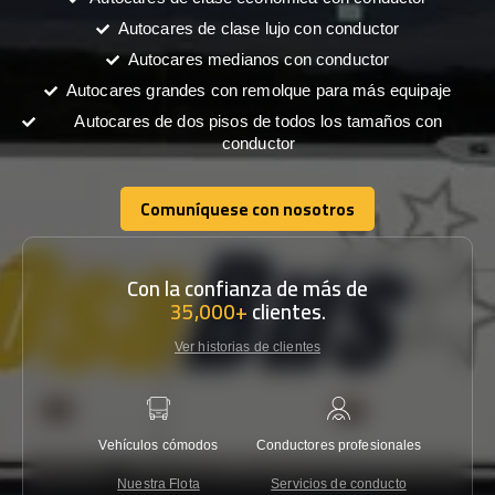
Autocares de clase lujo con conductor
Autocares medianos con conductor
Autocares grandes con remolque para más equipaje
Autocares de dos pisos de todos los tamaños con
conductor
Comuníquese con nosotros
Comuníquese con nosotros
Con la confianza de más de
35,000+
clientes.
Ver historias de clientes
Vehículos cómodos
Conductores profesionales
Garantí
Nuestra Flota
Servicios de conducto
Co