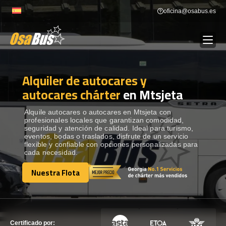
Skip
oficina@osabus.es
to
content
Alquiler de autocares y
Show dropdown
ALQUILER DE AUTOCARES
autocares chárter
en Mtsjeta
Show dropdown
DESTINOS
Alquile autocares o autocares en Mtsjeta con
profesionales locales que garantizan comodidad,
seguridad y atención de calidad. Ideal para turismo,
eventos, bodas o traslados, disfrute de un servicio
Show dropdown
RECORRIDAS
flexible y confiable con opciones personalizadas para
cada necesidad.
Nuestra Flota
FLOTA
Nuestra Flota
CONTÁCTENOS
CONTÁCTENOS
Certificado por: