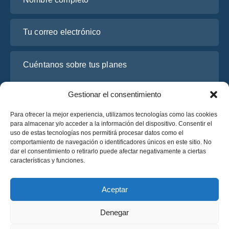
Tu correo electrónico
Cuéntanos sobre tus planes
Gestionar el consentimiento
Para ofrecer la mejor experiencia, utilizamos tecnologías como las cookies
para almacenar y/o acceder a la información del dispositivo. Consentir el
uso de estas tecnologías nos permitirá procesar datos como el
comportamiento de navegación o identificadores únicos en este sitio. No
dar el consentimiento o retirarlo puede afectar negativamente a ciertas
características y funciones.
He leído y acepto la
Política de Privacidad
de OsaBus.
Solicite un presupuesto
Aceptar
Solicite un presupuesto
Denegar
Español