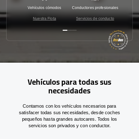
Vehículos cómodos
Conductores profesionales
Garantí
Nuestra Flota
Servicios de conducto
Co
Vehículos para todas sus
necesidades
Contamos con los vehículos necesarios para
satisfacer todas sus necesidades, desde coches
pequeños hasta grandes autocares. Todos los
servicios son privados y con conductor.