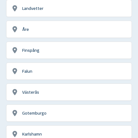
Landvetter
Åre
Finspång
Falun
Västerås
Gotemburgo
Karlshamn