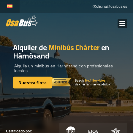
Skip
oficina@osabus.es
to
content
Alquiler de
Minibús Chárter
en
Show dropdown
ALQUILER DE AUTOCARES
Härnösand
Show dropdown
DESTINOS
Alquila un minibús en Härnösand con profesionales
locales.
Nuestra flota
Show dropdown
RECORRIDAS
Nuestra flota
FLOTA
CONTÁCTENOS
CONTÁCTENOS
Certificado por: