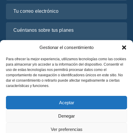
Tu correo electrónico
Cuéntanos sobre tus planes
Gestionar el consentimiento
Para ofrecer la mejor experiencia, utilizamos tecnologías como las cookies
para almacenar y/o acceder a la información del dispositivo. Consentir el
uso de estas tecnologías nos permitirá procesar datos como el
comportamiento de navegación o identificadores únicos en este sitio. No
dar el consentimiento o retirarlo puede afectar negativamente a ciertas
características y funciones.
He leído y acepto la
Política de Privacidad
de OsaBus.
Solicite un presupuesto
Aceptar
Solicite un presupuesto
Denegar
Español
Ver preferencias