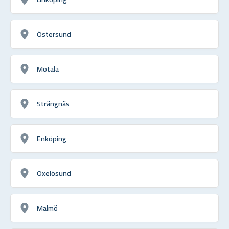
Östersund
Motala
Strängnäs
Enköping
Oxelösund
Malmö