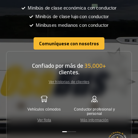
Minibús de clase económica con conductor
Minibús de clase lujo con conductor
Minibuses medianos con conductor
Comuníquese con nosotros
Comuníquese con nosotros
Confiado por más de
35,000+
clientes.
Ver historias de clientes
Vehículos cómodos
Conductor profesional y
Garantí
personal
Ver flota
Más información
Co