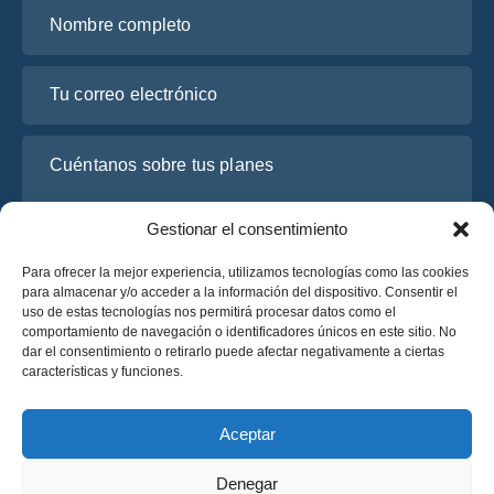
Nombre completo
Tu correo electrónico
Cuéntanos sobre tus planes
Gestionar el consentimiento
Para ofrecer la mejor experiencia, utilizamos tecnologías como las cookies
para almacenar y/o acceder a la información del dispositivo. Consentir el
uso de estas tecnologías nos permitirá procesar datos como el
comportamiento de navegación o identificadores únicos en este sitio. No
dar el consentimiento o retirarlo puede afectar negativamente a ciertas
características y funciones.
He leído y acepto la
Política de Privacidad
de OsaBus.
Solicite un presupuesto
Aceptar
Solicite un presupuesto
Denegar