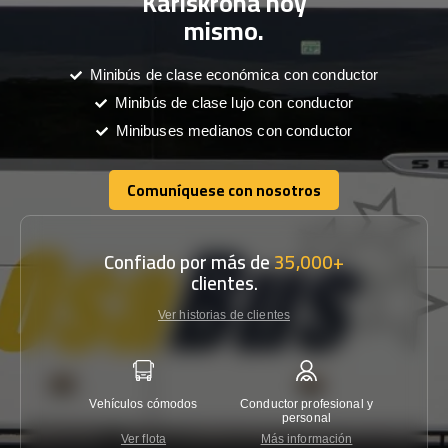
Karlskrona hoy
mismo.
Minibús de clase económica con conductor
Minibús de clase lujo con conductor
Minibuses medianos con conductor
Comuníquese con nosotros
Comuníquese con nosotros
Confiado por más de
35,000+
clientes.
Ver historias de clientes
Vehículos cómodos
Conductor profesional y
Garantí
personal
Ver flota
Más información
Co