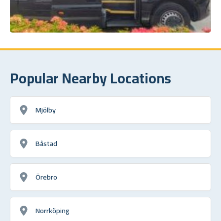
Popular Nearby Locations
Mjölby
Båstad
Örebro
Norrköping