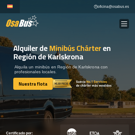
Skip
oficina@osabus.es
to
content
Alquiler de
Minibús Chárter
en
Show dropdown
ALQUILER DE AUTOCARES
Región de Karlskrona
Show dropdown
DESTINOS
Alquila un minibús en Región de Karlskrona con
profesionales locales.
Nuestra flota
Show dropdown
RECORRIDAS
Nuestra flota
FLOTA
CONTÁCTENOS
CONTÁCTENOS
Certificado por: