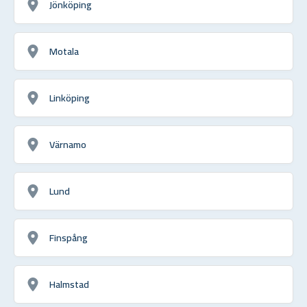
Jönköping
Motala
Linköping
Värnamo
Lund
Finspång
Halmstad