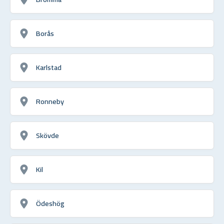
Borås
Karlstad
Ronneby
Skövde
Kil
Ödeshög