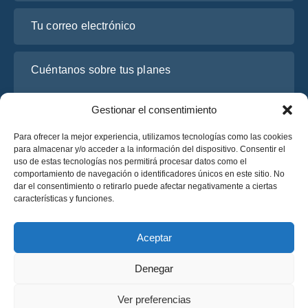
Tu correo electrónico
Cuéntanos sobre tus planes
Gestionar el consentimiento
Para ofrecer la mejor experiencia, utilizamos tecnologías como las cookies
para almacenar y/o acceder a la información del dispositivo. Consentir el
uso de estas tecnologías nos permitirá procesar datos como el
comportamiento de navegación o identificadores únicos en este sitio. No
dar el consentimiento o retirarlo puede afectar negativamente a ciertas
características y funciones.
He leído y acepto la
Política de Privacidad
de OsaBus.
Solicite un presupuesto
Aceptar
Solicite un presupuesto
Denegar
Español
Ver preferencias