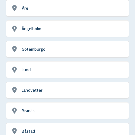
Åre
Ängelholm
Gotemburgo
Lund
Landvetter
Branäs
Båstad