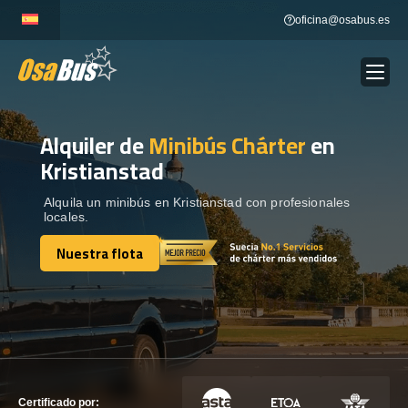
Skip
oficina@osabus.es
to
content
Alquiler de
Minibús Chárter
en
Show dropdown
ALQUILER DE AUTOCARES
Kristianstad
Show dropdown
DESTINOS
Alquila un minibús en Kristianstad con profesionales
locales.
Nuestra flota
Show dropdown
RECORRIDAS
Nuestra flota
FLOTA
CONTÁCTENOS
CONTÁCTENOS
Certificado por: