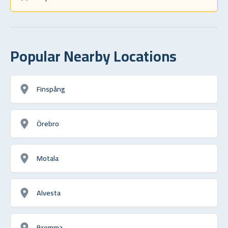
Popular Nearby Locations
Finspång
Örebro
Motala
Alvesta
Bromma