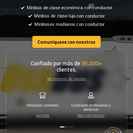
Minibús de clase económica con conductor
Minibús de clase lujo con conductor
Minibuses medianos con conductor
Comuníquese con nosotros
Comuníquese con nosotros
Confiado por más de
35,000+
clientes.
Ver historias de clientes
Vehículos cómodos
Conductor profesional y
Garantí
personal
Ver flota
Más información
Co