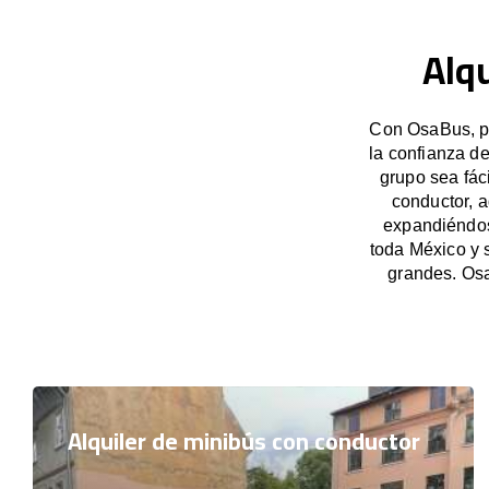
Alq
Con OsaBus, po
la confianza d
grupo sea fác
conductor, 
expandiéndose
toda México y 
grandes. Osa
Alquiler de minibús con conductor