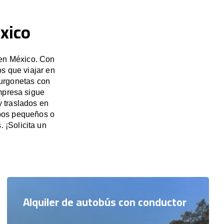
xico
 en México. Con
s que viajar en
furgonetas con
mpresa sigue
y traslados en
upos pequeños o
 ¡Solicita un
Alquiler de autobús con conductor