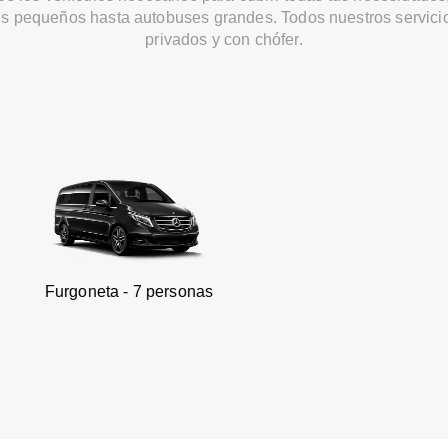
s pequeños hasta autobuses grandes. Todos nuestros servici
privados y con chófer.
a - 7 personas
SUV - 3 