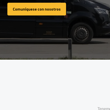
Comuníquese con nosotros
Comuníquese con nosotros
Tenemo