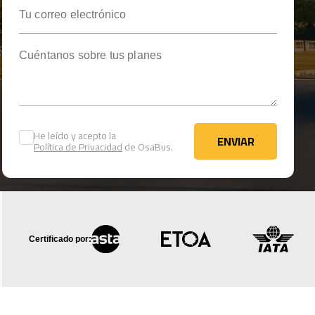
Tu correo electrónico
Cuéntanos sobre tus planes
He leído y acepto la
ENVIAR
Política de Privacidad
de OsaBus.
ENVIAR
Certificado por: