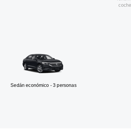
coche
nómico - 3 personas
Furgonet