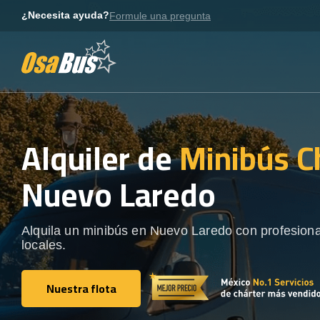
Skip
¿Necesita ayuda?
Formule una pregunta
to
content
Alquiler de
Minibús C
Nuevo Laredo
Alquila un minibús en Nuevo Laredo con profesion
locales.
Nuestra flota
Nuestra flota