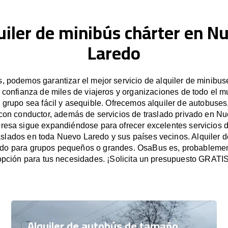
uiler de minibús chárter en N
Laredo
 podemos garantizar el mejor servicio de alquiler de minibu
 confianza de miles de viajeros y organizaciones de todo el
n grupo sea fácil y asequible. Ofrecemos alquiler de autobuses
con conductor, además de servicios de traslado privado en N
esa sigue expandiéndose para ofrecer excelentes servicios d
aslados en toda Nuevo Laredo y sus países vecinos. Alquiler 
do para grupos pequeños o grandes. OsaBus es, probablement
opción para tus necesidades. ¡Solicita un presupuesto GRATIS
Alquiler de autobús de tamaño