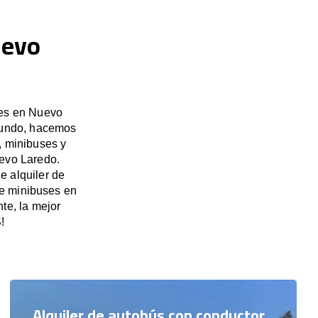
uevo
ses en Nuevo
 mundo, hacemos
, minibuses y
uevo Laredo.
e alquiler de
de minibuses en
e, la mejor
!
Alquiler de autobús con conductor