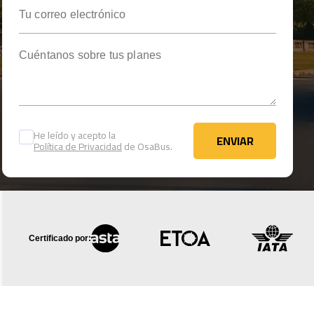
Tu correo electrónico
Cuéntanos sobre tus planes
He leído y acepto la
ENVIAR
Política de Privacidad
de OsaBus.
ENVIAR
Certificado por: