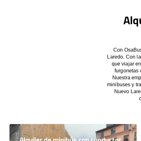
Alq
Con OsaBus,
Laredo. Con la
que viajar e
furgonetas 
Nuestra empr
minibuses y tr
Nuevo Lare
Alquiler de minibús con conductor