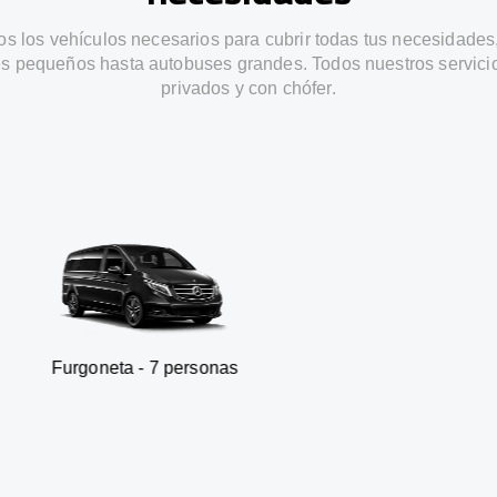
s los vehículos necesarios para cubrir todas tus necesidades
s pequeños hasta autobuses grandes. Todos nuestros servici
privados y con chófer.
a - 7 personas
SUV - 3