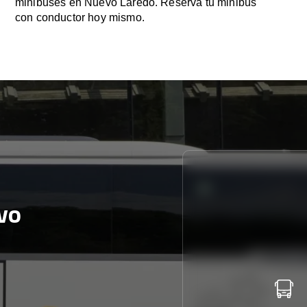
minibuses en Nuevo Laredo. Reserva tu minibús
con conductor hoy mismo.
vo