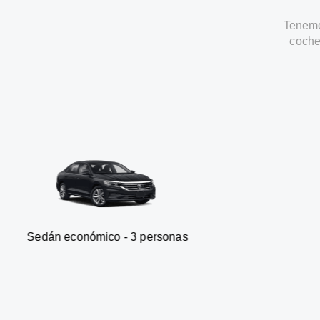
Tenemo
coche
onómico - 3 personas
Furgonet