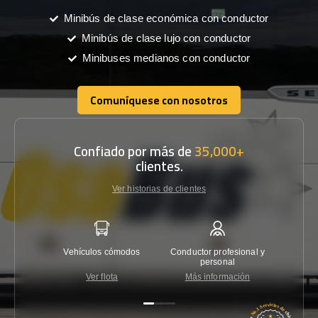
Minibús de clase económica con conductor
Minibús de clase lujo con conductor
Minibuses medianos con conductor
Comuníquese con nosotros
Comuníquese con nosotros
Confiado por más de
35,000+
clientes.
Ver historias de clientes
Vehículos cómodos
Conductor profesional y
Garantí
personal
Ver flota
Más información
Co