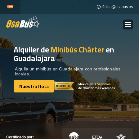
Skip
oficina@osabus.es
to
content
Alquiler de
Minibús Chárter
en
Show dropdown
ALQUILER DE AUTOCARES
Guadalajara
Show dropdown
DESTINOS
Alquila un minibús en Guadalajara con profesionales
locales.
Nuestra flota
Show dropdown
RECORRIDAS
Nuestra flota
FLOTA
CONTÁCTENOS
CONTÁCTENOS
Certificado por: